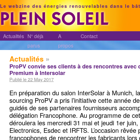
Le webzine des énergies renouvelables dans le bâ
Actualités
N° déjà
A
Contact
parus
propos
Actualités
»
ProPV convie ses clients à des rencontres avec 
Premium à Intersolar
Publié le 22 May 2017
En préparation du salon InterSolar à Munich, l
sourcing ProPV a pris l’initiative cette année de
guidés de ses partenaires fournisseurs accom
délégation Francophone. Au programme de cette
déroulera les mercredi 31 mai et jeudi 1er jui
Electronics, Esdec et IRFTS. L’occasion rêvée p
francophones de rencontrer les fabricants lors 