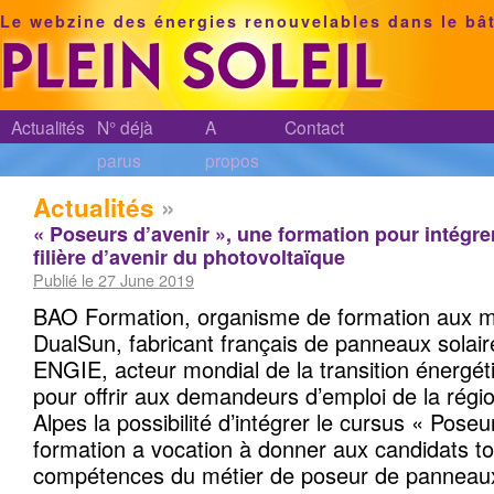
Le webzine des énergies renouvelables dans le bâ
Actualités
N° déjà
A
Contact
parus
propos
Actualités
»
« Poseurs d’avenir », une formation pour intégre
filière d’avenir du photovoltaïque
Publié le 27 June 2019
BAO Formation, organisme de formation aux mé
DualSun, fabricant français de panneaux solair
ENGIE, acteur mondial de la transition énergét
pour offrir aux demandeurs d’emploi de la rég
Alpes la possibilité d’intégrer le cursus « Poseu
formation a vocation à donner aux candidats to
compétences du métier de poseur de panneaux