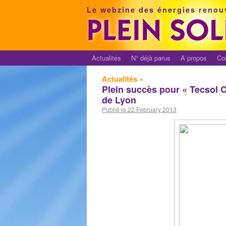
Le webzine des énergies renou
Actualités
N° déjà parus
A propos
Co
Actualités
»
Plein succès pour « Tecsol 
de Lyon
Publié le 22 February 2013