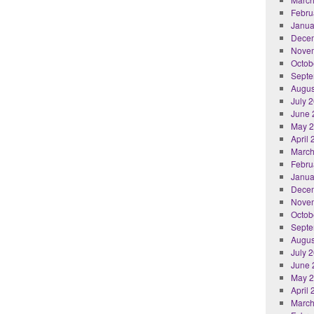
Febru
Janua
Dece
Nove
Octob
Septe
Augus
July 
June 
May 
April
March
Febru
Janua
Dece
Nove
Octob
Septe
Augus
July 
June 
May 
April
March