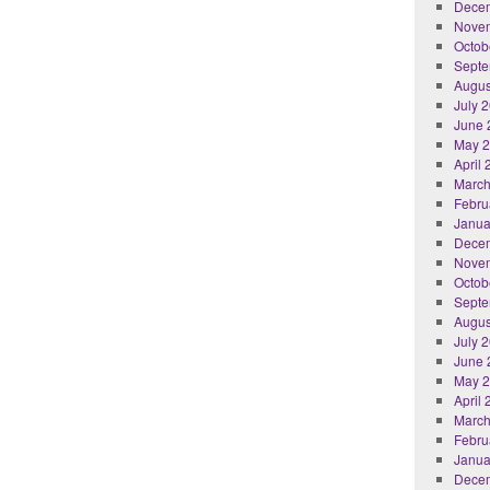
Dece
Nove
Octob
Septe
Augus
July 
June 
May 
April
March
Febru
Janua
Dece
Nove
Octob
Septe
Augus
July 
June 
May 
April
March
Febru
Janua
Dece