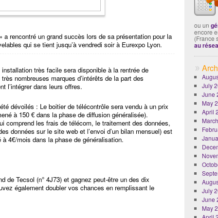
ou un
gé
encore es
 » a rencontré un grand succès lors de sa présentation pour la
(France 
elables qui se tient jusqu’à vendredi soir à Eurexpo Lyon.
au rése
Arch
nstallation très facile sera disponible à la rentrée de
Augus
e très nombreuses marques d’intérêts de la part des
July 
nt l’intégrer dans leurs offres.
June 
May 
té dévoilés : Le boitier de télécontrôle sera vendu à un prix
April
amené à 150 € dans la phase de diffusion généralisée).
March
ui comprend les frais de télécom, le traitement des données,
Febru
des données sur le site web et l’envoi d’un bilan mensuel) est
Janua
é à 4€/mois dans la phase de généralisation.
Dece
Nove
Octob
Septe
nd de Tecsol (n° 4J73) et gagnez peut-être un des dix
Augus
uvez également doubler vos chances en remplissant le
July 
June 
May 
April