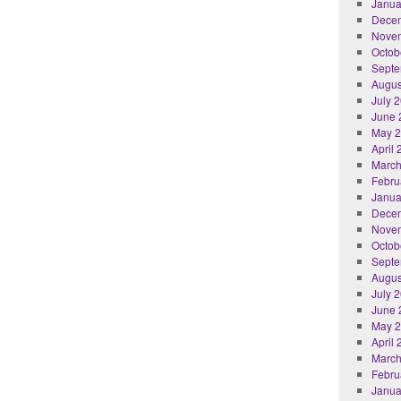
Janua
Dece
Nove
Octob
Septe
Augus
July 
June 
May 
April
March
Febru
Janua
Dece
Nove
Octob
Septe
Augus
July 
June 
May 
April
March
Febru
Janua