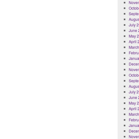
Nove
Octob
Septe
Augus
July 
June 
May 
April
March
Febru
Janua
Dece
Nove
Octob
Septe
Augus
July 
June 
May 
April
March
Febru
Janua
Dece
Nove