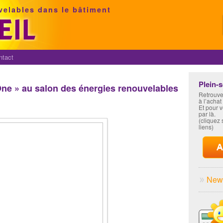
velables dans le bâtiment
ntact
Plein-
One » au salon des énergies renouvelables
Retrouve
à l’achat
Et pour 
par là.
(cliquez s
liens)
News