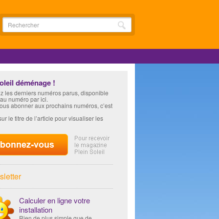
soleil déménage !
z les derniers numéros parus, disponible
 au numéro par ici.
vous abonner aux prochains numéros, c’est
ur le titre de l’article pour visualiser les
letter
Calculer en ligne votre
installation
Rien de plus simple que de