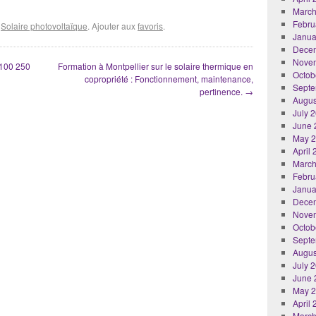
March
Febru
é
Solaire photovoltaïque
. Ajouter aux
favoris
.
Janua
Dece
Nove
 100 250
Formation à Montpellier sur le solaire thermique en
Octob
copropriété : Fonctionnement, maintenance,
Septe
pertinence.
→
Augus
July 
June 
May 
April
March
Febru
Janua
Dece
Nove
Octob
Septe
Augus
July 
June 
May 
April
March