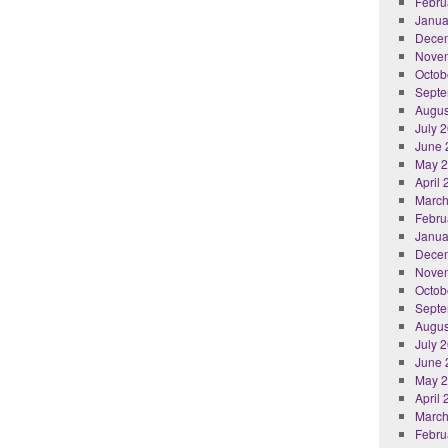
Febru
Janua
Dece
Nove
Octob
Septe
Augus
July 
June 
May 
April
March
Febru
Janua
Dece
Nove
Octob
Septe
Augus
July 
June 
May 
April
March
Febru