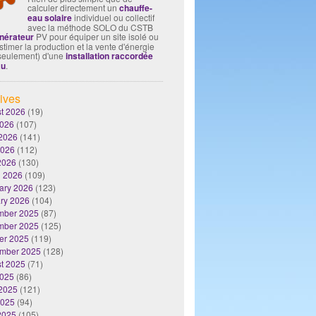
calculer directement un
chauffe-
eau solaire
individuel ou collectif
avec la méthode SOLO du CSTB
nérateur
PV pour équiper un site isolé ou
timer la production et la vente d'énergie
seulement) d'une
installation raccordée
au
.
ives
t 2026
(19)
2026
(107)
2026
(141)
2026
(112)
 2026
(130)
 2026
(109)
ary 2026
(123)
ry 2026
(104)
mber 2025
(87)
mber 2025
(125)
er 2025
(119)
mber 2025
(128)
t 2025
(71)
2025
(86)
2025
(121)
2025
(94)
 2025
(105)