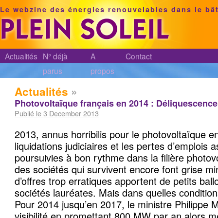
Le webzine des énergies renouvelables dans le bâ
Actualités
N° déjà
A
Contact
parus
propos
Actualités
»
Photovoltaïque français en 2014 : Déliquescence 
Publié le 3 December 2013
2013, annus horribilis pour le photovoltaïque e
liquidations judiciaires et les pertes d’emplois 
poursuivies à bon rythme dans la filière photov
des sociétés qui survivent encore font grise mi
d’offres trop erratiques apportent de petits bal
sociétés lauréates. Mais dans quelles conditio
Pour 2014 jusqu’en 2017, le ministre Philippe M
visibilité en promettant 800 MW par an alors m