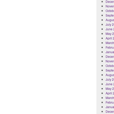
Dece
Nove
Octob
Septe
Augus
July 
June 
May 
April
March
Febru
Janua
Dece
Nove
Octob
Septe
Augus
July 
June 
May 
April
March
Febru
Janua
Dece