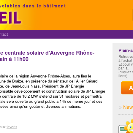
velables dans le bâtiment
ntact
Plein-
de centrale solaire d'Auvergne Rhône-
Retrouve
ain à 11h00
à l’achat
Et pour 
par là.
(cliquez s
olaire de la région Auvergne Rhône-Alpes, aura lieu le
liens)
e de Braize, en présence du sénateur de l’Allier Gérard
ize, de Jean-Louis Nass, Président de JP Energie
nsable développement et construction solaire de JP Energie
 centrale de 18,2 MW s’étend sur 31 hectares et permettra
rale sera ouverte au grand public à 14h ce même jour et des
sées ainsi qu’un goûter et diverses animations.
News
r aux
favoris
.