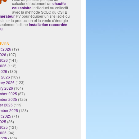
calculer directement un
chauffe-
eau solaire
individuel ou collectif
avec la méthode SOLO du CSTB
nérateur
PV pour équiper un site isolé ou
timer la production et la vente d'énergie
seulement) d'une
installation raccordée
au
.
ives
t 2026
(19)
2026
(107)
2026
(141)
2026
(112)
 2026
(130)
 2026
(109)
ary 2026
(123)
ry 2026
(104)
mber 2025
(87)
mber 2025
(125)
er 2025
(119)
mber 2025
(128)
t 2025
(71)
2025
(86)
2025
(121)
2025
(94)
 2025
(105)