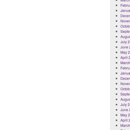
Febru
Janua
Dece
Nove
Octob
Septe
Augus
July 
June 
May 
April
March
Febru
Janua
Dece
Nove
Octob
Septe
Augus
July 
June 
May 
April
March