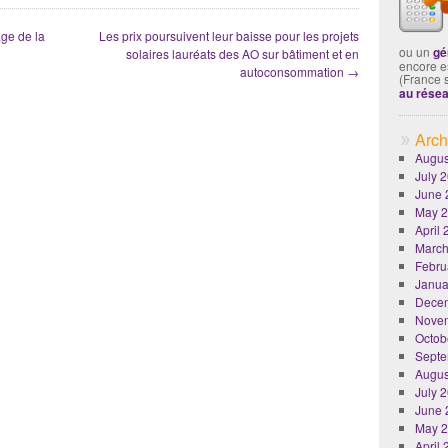
ge de la
Les prix poursuivent leur baisse pour les projets
ou un
gé
solaires lauréats des AO sur bâtiment et en
encore es
autoconsommation
→
(France 
au rése
Arch
Augus
July 
June 
May 
April
March
Febru
Janua
Dece
Nove
Octob
Septe
Augus
July 
June 
May 
April