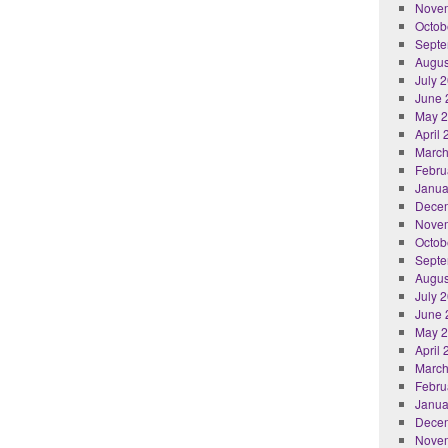
Nove
Octob
Septe
Augus
July 
June 
May 
April
March
Febru
Janua
Dece
Nove
Octob
Septe
Augus
July 
June 
May 
April
March
Febru
Janua
Dece
Nove