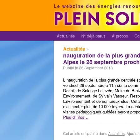
Le webzine des énergies renou
Actualités
N° déjà parus
A propos
Co
Actualités
»
nauguration de la plus gran
Alpes le 28 septembre proch
Publié le 26 September 2018
L’inauguration de la plus grande centrale s
vendredi 28 septembre à 11h sur la commun
Deriot, de Solange Lalevée, Maire de Bra
Environnement, de Sylvain Vasseur, Respo
Environnement et de nombreux élus. Cette
d’alimenter plus de 10 000 foyers. La cent
visites pédagogiques guidées seront propo
Plus d’infos…
Cet article est publié dans
Actualités
. Ajoute