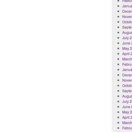
Febru
Janua
Dece
Nove
Octob
Septe
Augus
July 
June 
May 
April
March
Febru
Janua
Dece
Nove
Octob
Septe
Augus
July 
June 
May 
April
March
Febru