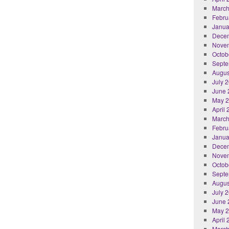
March
Febru
Janua
Dece
Nove
Octob
Septe
Augus
July 
June 
May 
April
March
Febru
Janua
Dece
Nove
Octob
Septe
Augus
July 
June 
May 
April
March