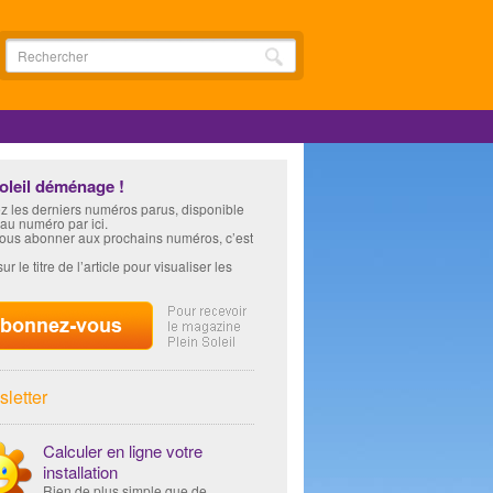
soleil déménage !
z les derniers numéros parus, disponible
 au numéro par ici.
vous abonner aux prochains numéros, c’est
ur le titre de l’article pour visualiser les
letter
Calculer en ligne votre
installation
Rien de plus simple que de