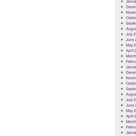
Janua
Dece
Nove
Octob
Septe
Augus
July 
June 
May 
April
March
Febru
Janua
Dece
Nove
Octob
Septe
Augus
July 
June 
May 
April
March
Febru
Janua