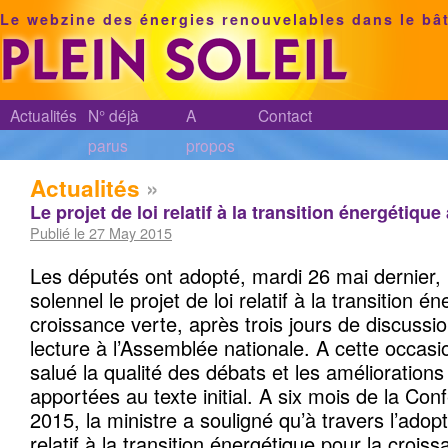
Le webzine des énergies renouvelables dans le bâ
Actualités
N° déjà
A
Contact
parus
propos
Actualités
»
Le projet de loi relatif à la transition énergétiqu
Publié le 27 May 2015
Les députés ont adopté, mardi 26 mai dernier, 
solennel le projet de loi relatif à la transition é
croissance verte, après trois jours de discussi
lecture à l’Assemblée nationale. A cette occas
salué la qualité des débats et les améliorations 
apportées au texte initial. A six mois de la Con
2015, la ministre a souligné qu’à travers l’adopt
relatif à la transition énergétique pour la croiss