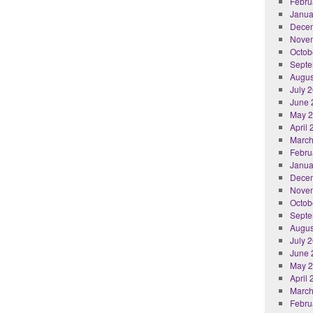
Febru
Janua
Dece
Nove
Octob
Septe
Augus
July 
June 
May 
April
March
Febru
Janua
Dece
Nove
Octob
Septe
Augus
July 
June 
May 
April
March
Febru