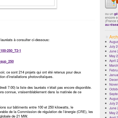
ou un
gé
encore es
(France 
au rése
Arch
s lauréats à consulter ci-dessous
:
Augus
July 
100-250_T2-1
June 
May 
April
_sup_250
March
Febru
oir, ce sont 214 projets qui ont été retenus pour deux
Janua
tion d’installations photovoltaïques.
Dece
Nove
redi 7:00) la liste des lauréats n’était pas encore disponible.
Octob
sera connue, vraisemblablement dans la matinée de ce
Septe
Augus
July 
tions sur bâtiments entre 100 et 250 kilowatts, le
June 
rable de la Commission de régulation de l’énergie (CRE), les
May 
 globale de 21 MW.
April