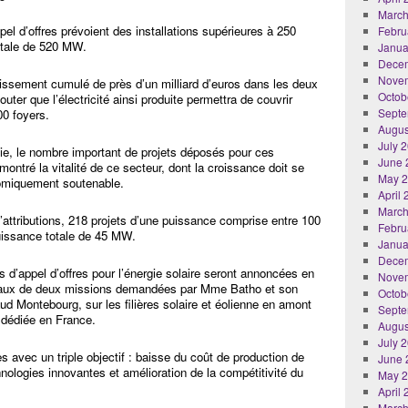
March
el d’offres prévoient des installations supérieures à 250
Febru
otale de 520 MW.
Janua
Dece
Nove
tissement cumulé de près d’un milliard d’euros dans les deux
Octob
outer que l’électricité ainsi produite permettra de couvrir
Septe
00 foyers.
Augus
July 
rgie, le nombre important de projets déposés pour ces
June 
ontré la vitalité de ce secteur, dont la croissance doit se
May 
nomiquement soutenable.
April
March
attributions, 218 projets d’une puissance comprise entre 100
Febru
uissance totale de 45 MW.
Janua
Dece
 d’appel d’offres pour l’énergie solaire seront annoncées en
Nove
vaux de deux missions demandées par Mme Batho et son
Octob
d Montebourg, sur les filières solaire et éolienne en amont
Septe
e dédiée en France.
Augus
July 
 avec un triple objectif : baisse du coût de production de
June 
hnologies innovantes et amélioration de la compétitivité du
May 
April
March