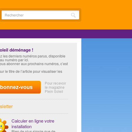
soleil déménage !
z les derniers numéros parus, disponible
 au numéro par ici.
vous abonner aux prochains numéros, c’est
ur le titre de l’article pour visualiser les
letter
Calculer en ligne votre
installation
Rien de plus simple que de