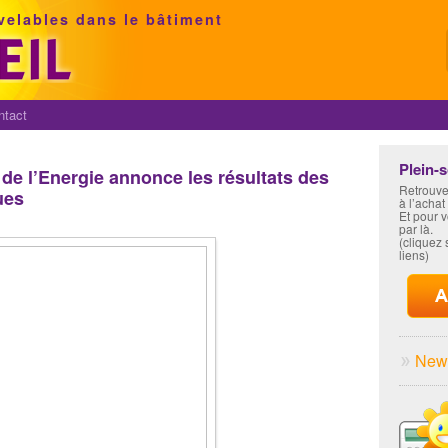
velables dans le bâtiment
ntact
Plein-
 de l’Energie annonce les résultats des
Retrouve
ues
à l’achat
Et pour 
par là.
(cliquez s
liens)
News