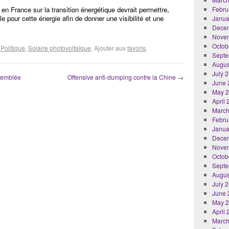
en France sur la transition énergétique devrait permettre,
Febru
le pour cette énergie afin de donner une visibilité et une
Janua
Dece
Nove
Octob
é
Politique
,
Solaire photovoltaïque
. Ajouter aux
favoris
.
Septe
Augus
July 
ssemblée
Offensive anti-dumping contre la Chine
→
June 
May 
April
March
Febru
Janua
Dece
Nove
Octob
Septe
Augus
July 
June 
May 
April
March