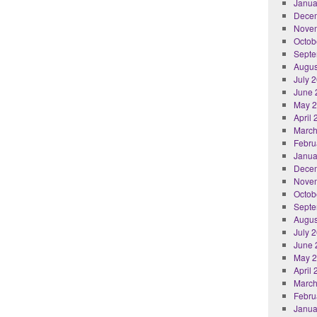
Janua
Dece
Nove
Octob
Septe
Augus
July 
June 
May 
April
March
Febru
Janua
Dece
Nove
Octob
Septe
Augus
July 
June 
May 
April
March
Febru
Janua