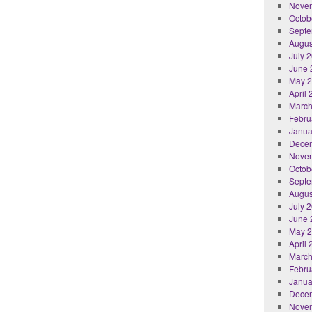
Nove
Octob
Septe
Augus
July 
June 
May 
April
March
Febru
Janua
Dece
Nove
Octob
Septe
Augus
July 
June 
May 
April
March
Febru
Janua
Dece
Nove