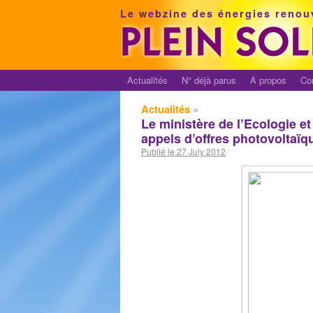
Le webzine des énergies renou
Actualités
N° déjà parus
A propos
Co
Actualités
»
Le ministère de l’Ecologie et
appels d’offres photovoltaïq
Publié le 27 July 2012