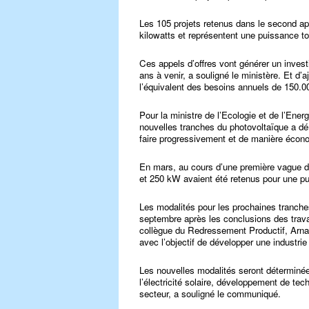
Les 105 projets retenus dans le second app
kilowatts et représentent une puissance t
Ces appels d’offres vont générer un inves
ans à venir, a souligné le ministère. Et d’aj
l’équivalent des besoins annuels de 150.0
Pour la ministre de l’Ecologie et de l’Ene
nouvelles tranches du photovoltaïque a dém
faire progressivement et de manière éco
En mars, au cours d’une première vague d’
et 250 kW avaient été retenus pour une p
Les modalités pour les prochaines tranches
septembre après les conclusions des tra
collègue du Redressement Productif, Arnau
avec l’objectif de développer une industri
Les nouvelles modalités seront déterminées
l’électricité solaire, développement de tec
secteur, a souligné le communiqué.