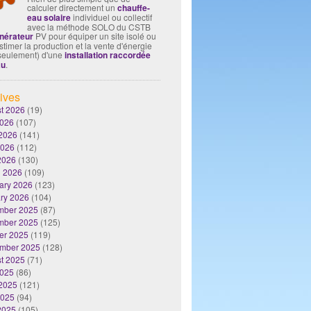
calculer directement un
chauffe-
eau solaire
individuel ou collectif
avec la méthode SOLO du CSTB
nérateur
PV pour équiper un site isolé ou
timer la production et la vente d'énergie
seulement) d'une
installation raccordée
au
.
ives
t 2026
(19)
2026
(107)
2026
(141)
2026
(112)
 2026
(130)
 2026
(109)
ary 2026
(123)
ry 2026
(104)
mber 2025
(87)
mber 2025
(125)
er 2025
(119)
mber 2025
(128)
t 2025
(71)
2025
(86)
2025
(121)
2025
(94)
 2025
(105)