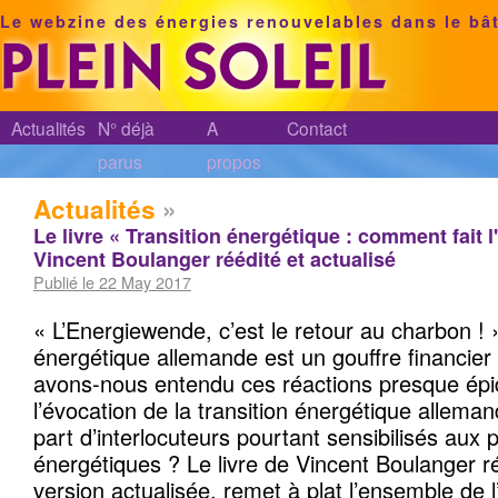
Le webzine des énergies renouvelables dans le bâ
Actualités
N° déjà
A
Contact
parus
propos
Actualités
»
Le livre « Transition énergétique : comment fait 
Vincent Boulanger réédité et actualisé
Publié le 22 May 2017
« L’Energiewende, c’est le retour au charbon ! »
énergétique allemande est un gouffre financier
avons-nous entendu ces réactions presque ép
l’évocation de la transition énergétique allema
part d’interlocuteurs pourtant sensibilisés aux
énergétiques ? Le livre de Vincent Boulanger r
version actualisée, remet à plat l’ensemble de l