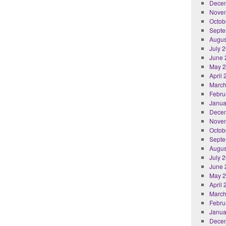
Dece
Nove
Octob
Septe
Augus
July 
June 
May 
April
March
Febru
Janua
Dece
Nove
Octob
Septe
Augus
July 
June 
May 
April
March
Febru
Janua
Dece