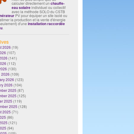
calculer directement un
chauffe-
eau solaire
individuel ou collectif
avec la méthode SOLO du CSTB
nérateur
PV pour équiper un site isolé ou
timer la production et la vente d'énergie
seulement) d'une
installation raccordée
au
.
ives
t 2026
(19)
2026
(107)
2026
(141)
2026
(112)
 2026
(130)
 2026
(109)
ary 2026
(123)
ry 2026
(104)
mber 2025
(87)
mber 2025
(125)
er 2025
(119)
mber 2025
(128)
t 2025
(71)
2025
(86)
2025
(121)
2025
(94)
 2025
(105)