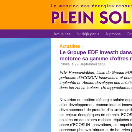
Le webzine des énergies renou
Actualités
N° déjà parus
A propos
Co
Actualités
»
Le Groupe EDF investit dans
renforce sa gamme d’offres m
Publié le 29 September 2020
EDF Renouvelables, filiale du Groupe EDF 
partenaire d’ECOSUN Innovations et entre 
implantée en Alsace développe des solutions
dans les zones isolées. Un rapprochement a
Novatrice en matière d’énergie solaire de
allier développement économique et innovat
développement de produits dits «microgrid
les enjeux énergétiques de demain. ECOS
solaires en containers mobiles, équipées d
phare d’ECOSUN Innovations, est capable
panneaux photovoltaïques et de batteries ge