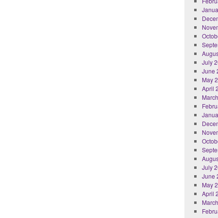
Febru
Janua
Dece
Nove
Octob
Septe
Augus
July 
June 
May 
April
March
Febru
Janua
Dece
Nove
Octob
Septe
Augus
July 
June 
May 
April
March
Febru