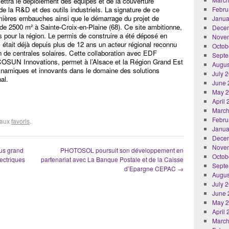
mettra le déploiement des équipes et de la couverture
e la R&D et des outils industriels. La signature de ce
Febru
remières embauches ainsi que le démarrage du projet de
Janua
 de 2500 m² à Sainte-Croix-en-Plaine (68). Ce site ambitionne,
Dece
is pour la région. Le permis de construire a été déposé en
Nove
était déjà depuis plus de 12 ans un acteur régional reconnu
Octob
ion de centrales solaires. Cette collaboration avec EDF
Septe
ECOSUN Innovations, permet à l’Alsace et la Région Grand Est
Augus
ynamiques et innovants dans le domaine des solutions
July 
al.
June 
May 
April
March
Febru
r aux
favoris
.
Janua
Dece
Nove
lus grand
PHOTOSOL poursuit son développement en
Octob
ectriques
partenariat avec La Banque Postale et de la Caisse
Septe
d’Epargne CEPAC
→
Augus
July 
June 
May 
April
March