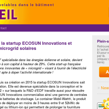
velables dans le bâtiment
ntact
Plein-
 la startup ECOSUN Innovations et
Retrouve
icrogrid solaires
à l’achat
Et pour 
par là.
(cliquez s
spécialisée dans les énergies éolienne et solaire, devient
liens)
à son capital à hauteur de 29%. Cette start-up française
 innovantes de « microgrid » visant à fournir de l’électricité
pte à doper l’activité internationale !
puis sa création en 2015 la startup ECOSUN Innovations sait
ion. Elle est devenue spécialiste dans la conception et le
News
2 » sur lesquels la R&D d’EDF travaille aussi pour résoudre
UN Innovations commercialise ainsi une gamme de centrales
e batteries de stockage. Le container Mobil-Watt®, le produit
 de déployer en moins de 3 heures entre 9 et 52kWc de
l ou lithium-ion qui permettent de prolonger la fourniture