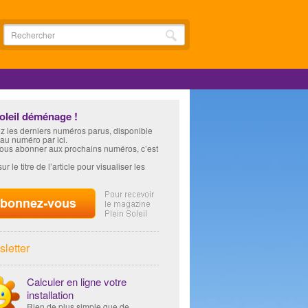
soleil déménage !
z les derniers numéros parus, disponible
 au numéro par ici.
vous abonner aux prochains numéros, c’est
ur le titre de l’article pour visualiser les
letter
Calculer en ligne votre
installation
Rien de plus simple que de