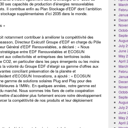
030 ses capacités de production d’énergies renouvelables
March
ts. Il contribue enfin au Plan Stockage d’EDF dont l’ambition
Febru
stockage supplémentaires d’ici 2035 dans le monde.
Janua
Dece
ts »
Nove
Octob
Septe
doit notamment contribuer à améliorer la compétitivité des
Augus
asson, Directeur Exécutif Groupe d’EDF en charge du Pôle
July 
cteur Général d’EDF Renouvelables, a déclaré : « Nous
June 
t stratégique entre EDF Renouvelables et ECOSUN
May 
nt aux collectivités et entreprises des territoires isolés
 de CO2, en particulier dans les pays émergents ou les moins
April
s la volonté du Groupe EDF d’élargir sa gamme d’offres aux
March
vantes conciliant préservation de la planète et
Febru
ésident d’ECOSUN Innovations, a ajouté : « ECOSUN
Janua
ne gamme de solutions solaires Plug and Play pour des
Dece
s inférieures à 1MWc. En quelques années, notre gamme est
Nove
e du marché. Nous sommes très fiers de cette coopération
Octob
ttre d’accélérer plus fortement encore notre développement
Septe
orcer la compétitivité de nos produits et leur déploiement
Augus
July 
June 
May 
April
March