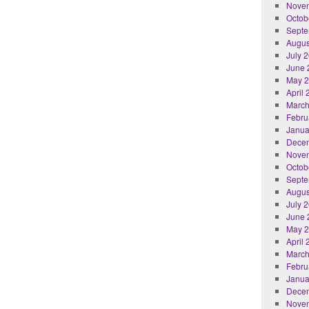
Nove
Octob
Septe
Augus
July 
June 
May 
April
March
Febru
Janua
Dece
Nove
Octob
Septe
Augus
July 
June 
May 
April
March
Febru
Janua
Dece
Nove