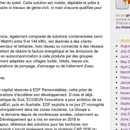
her du soleil. Cette solution est mobile, dépliable et prête à
ssite ni travaux de génie-civil, ni main d’œuvre qualifiée pour
ou un
gé
encore es
(France 
au rése
ons, également composée de solutions containerisées semi-
Arch
x-Watt®) entre 9 et 144 kWc, est destinée à des clients
merciaux et tertiaires, hors réseau ou connectés à des réseaux
Augus
ettent de réduire la facture énergétique et les émissions de
July 
e en autoconsommation à celle produite par des groupes
June 
ement adaptées aux villages isolés, hôtels, bases-vie,
May 
 stations de pompage, d’arrosage ou de traitement d’eau.
April
March
Febru
res
Janua
Dece
 capital réservée à EDF Renouvelables, cette prise de
Nove
vations d’accélérer son développement. D’ores et déjà
Octob
Amérique du Sud, ECOSUN Innovations a pour ambition de se
Septe
dEst, puis en Australie. EDF exploite à ce jour 27 microgrids
Augus
rincipalement dans les zones insulaires. Le Groupe a
July 
ans le domaine depuis de nombreuses années, notamment au
Développement qui a mis en service en 2018 le
June 
r, référence des solutions pour les territoires non
May 
enariat s’inscrit également dans la stratégie CAP 2030 du
April