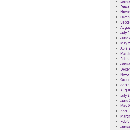
Janua
Dece
Nove
Octob
Septe
Augus
July 
June 
May 
April
March
Febru
Janua
Dece
Nove
Octob
Septe
Augus
July 
June 
May 
April
March
Febru
Janua