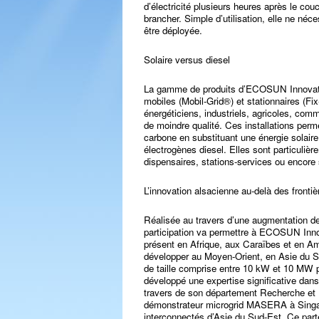
d’électricité plusieurs heures après le couc
brancher. Simple d’utilisation, elle ne néce
être déployée.
Solaire versus diesel
La gamme de produits d’ECOSUN Innovati
mobiles (Mobil-Grid®) et stationnaires (Fi
énergéticiens, industriels, agricoles, com
de moindre qualité. Ces installations perm
carbone en substituant une énergie solair
électrogènes diesel. Elles sont particulièr
dispensaires, stations-services ou encore
L’innovation alsacienne au-delà des frontiè
Réalisée au travers d’une augmentation de
participation va permettre à ECOSUN Inno
présent en Afrique, aux Caraïbes et en 
développer au Moyen-Orient, en Asie du Su
de taille comprise entre 10 kW et 10 MW p
développé une expertise significative d
travers de son département Recherche et 
démonstrateur microgrid MASERA à Singapou
interconnectés d’Asie du Sud-Est. Ce part