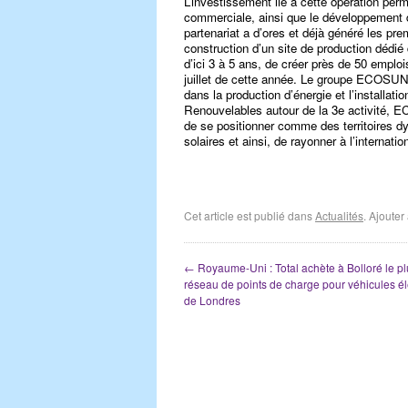
L’investissement lié à cette opération per
commerciale, ainsi que le développement d
partenariat a d’ores et déjà généré les p
construction d’un site de production dédié
d’ici 3 à 5 ans, de créer près de 50 emplo
juillet de cette année. Le groupe ECOSUN 
dans la production d’énergie et l’installat
Renouvelables autour de la 3e activité, 
de se positionner comme des territoires d
solaires et ainsi, de rayonner à l’internation
Cet article est publié dans
Actualités
. Ajoute
←
Royaume-Uni : Total achète à Bolloré le p
réseau de points de charge pour véhicules él
de Londres