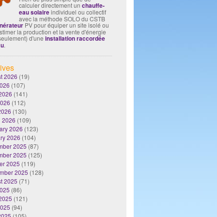
calculer directement un
chauffe-
eau solaire
individuel ou collectif
avec la méthode SOLO du CSTB
nérateur
PV pour équiper un site isolé ou
timer la production et la vente d'énergie
seulement) d'une
installation raccordée
au
.
ives
t 2026
(19)
2026
(107)
2026
(141)
2026
(112)
 2026
(130)
 2026
(109)
ary 2026
(123)
ry 2026
(104)
mber 2025
(87)
mber 2025
(125)
er 2025
(119)
mber 2025
(128)
t 2025
(71)
2025
(86)
2025
(121)
2025
(94)
 2025
(105)