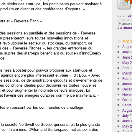
 de pitchs des start-ups, les participants peuvent assister à
produits en direct et des conférences d’experts. »
ou un
gé
encore es
rts et « Reverse Pitch »
(France 
au rése
 des sessions en parallèle et des sessions de « Reverse
r présenteront leurs toutes nouvelles innovations et
Arch
 révolutionné le secteur du stockage, du transport, de
Augus
rs des « Reverse Pitches », les grandes entreprises du
July 
ns auprès des start-ups bénéficiant du soutien d’InnoEnergy
June 
ace.
May 
April
iness Booster pour pouvoir proposer aux start-ups et
March
n agenda encore plus intéressant et varié », dit Bou. « Avec
Febru
e sessions, de démonstrations-produits et d’événements de
Janua
les conditions idéales pour découvrir les toutes nouvelles
Dece
s et pour augmenter la notoriété de leurs marques. La
Nove
é et l’avenir des énergies durables commence maintenant. »
Octob
Septe
ntes en passant par les commandes de chauffage
Augus
July 
June 
la société Northvolt de Suède, qui construit la plus grande
May 
ries lithium-ions. L’Allemand Betterspace met au point des
April