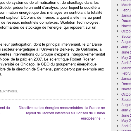
e de systèmes de climatisation et de chauffage dans les
March
uède, présente un outil d’analyse, pour lequel la société a
Febru
nsommation énergétique des ménages en contrôlant la totalité
Janua
l capteur. DCbrain, de France, a quant à elle mis au point
Dece
 de réseaux industriels complexes. Skeleton Technologies,
Nove
erformantes de stockage de l’énergie, qui reposent sur un
Octob
Septe
Augus
leur participation, dont le principal intervenant, le Dr Daniel
July 
secteur énergétique à l’Université Berkeley de Californie, a
June 
fférentes interventions du Groupe d’experts intergouvernemental
May 
ix Nobel de la paix en 2007. Le scientifique Robert Rosner,
April
l’Université de Chicago, le CEO du groupement énergétique
March
re de la direction de Siemens, participeront par exemple aux
Febru
s.
Janua
Dece
Nove
r aux
favoris
.
Octob
Septe
Augus
ent du
Directive sur les énergies renouvelables : la France se
July 
)
rejouit de l'accord intervenu au Conseil de l'Union
June 
européenne
→
May 
April
March