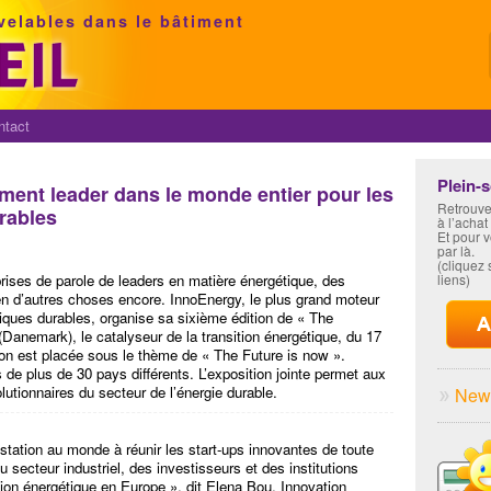
velables dans le bâtiment
ntact
Plein-
ment leader dans le monde entier pour les
Retrouve
rables
à l’achat
Et pour 
par là.
(cliquez s
rises de parole de leaders en matière énergétique, des
liens)
ien d’autres choses encore. InnoEnergy, le plus grand moteur
iques durables, organise sa sixième édition de « The
nemark), le catalyseur de la transition énergétique, du 17
ion est placée sous le thème de « The Future is now ».
 de plus de 30 pays différents. L’exposition jointe permet aux
lutionnaires du secteur de l’énergie durable.
News
station au monde à réunir les start-ups innovantes de toute
secteur industriel, des investisseurs et des institutions
tion énergétique en Europe », dit Elena Bou, Innovation