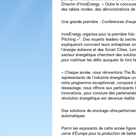
Director d’InnoEnergy. « Outre le concours
des tables rondes, des démonstrations de 
Une grande première : Conférences d’expe
InnoEnergy organise pour la première fois
Pitching »*. Des experts leaders du secteu
expliqueront comment leurs entreprises ont
l’énergie éolienne et des Smart Cities. Lo
secteur énergétique cherchent des solutio
pour maîtriser les défis auxquels ils font f
« Chaque année, nous réinventons The Bus
représentants de l’industrie énergétique u
notre programme exceptionnel, composé d
réseautage, nous offrons aux participants 
innovations, pour conclure des partenariat
révolution énergétique est devenue réalit
Des solutions de stockage ultra-performa
automatiques
Parmi les exposants de cette année figure 
usine d’Europe pour la production de batte