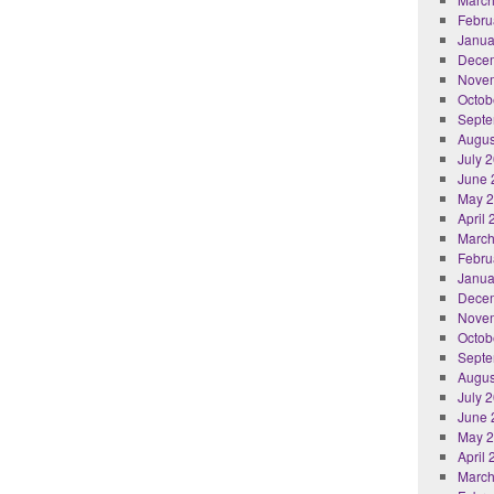
Febru
Janua
Dece
Nove
Octob
Septe
Augus
July 
June 
May 
April
March
Febru
Janua
Dece
Nove
Octob
Septe
Augus
July 
June 
May 
April
March