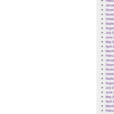
Febru
Janua
Dece
Nove
Octob
Septe
Augus
July 
June 
May 
April
March
Febru
Janua
Dece
Nove
Octob
Septe
Augus
July 
June 
May 
April
March
Febru