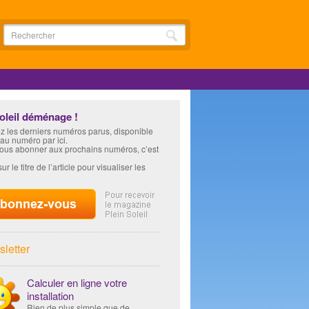
soleil déménage !
z les derniers numéros parus, disponible
 au numéro par ici.
vous abonner aux prochains numéros, c’est
ur le titre de l’article pour visualiser les
letter
Calculer en ligne votre
installation
Rien de plus simple que de