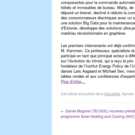
composantes pour la commande automatiqu
hôtels et immeubles de bureau. Watty, de S
déposé un brevet, destiné à réduire la co
des consommateurs électriques avec un seu
une solution Big Data pour la maintenance
d’Estonie, développe des solutions ultra-p
matériau révolutionnaire en graphène.
Les premiers intervenants ont déjà confirmé 
M. Kammen. Ce professeur, spécialiste du 
participé en tant que principal acteur à di
sur l’évolution du climat, qui a reçu le pr
fondateur de l’Institut Energy Policy de 
danois Lars Aagaard et Michael Sen, memb
tables rondes et aux conférences d’expert
Plus d’infos…
Cet article est publié dans
Actualités
. Ajoute
←
Daniel Mugnier (TECSOL) nouveau présid
programme Solar Heating and Cooling (SHC