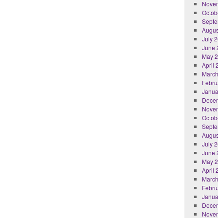
Nove
Octob
Septe
Augus
July 
June 
May 
April
March
Febru
Janua
Dece
Nove
Octob
Septe
Augus
July 
June 
May 
April
March
Febru
Janua
Dece
Nove