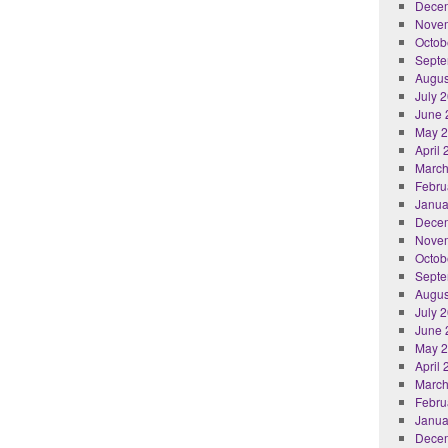
Dece
Nove
Octob
Septe
Augus
July 
June 
May 
April
March
Febru
Janua
Dece
Nove
Octob
Septe
Augus
July 
June 
May 
April
March
Febru
Janua
Dece