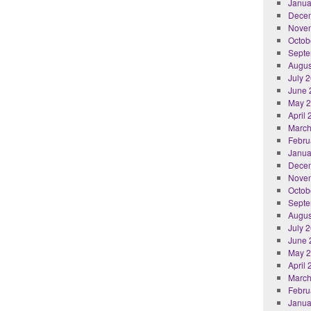
Janua
Dece
Nove
Octob
Septe
Augus
July 
June 
May 
April
March
Febru
Janua
Dece
Nove
Octob
Septe
Augus
July 
June 
May 
April
March
Febru
Janua