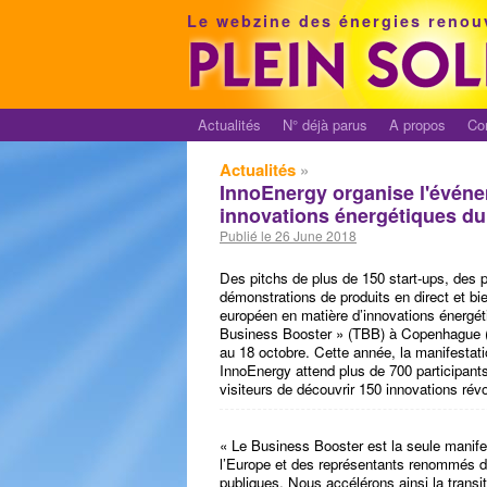
Le webzine des énergies renou
Actualités
N° déjà parus
A propos
Co
Actualités
»
InnoEnergy organise l'événe
innovations énergétiques du
Publié le 26 June 2018
Des pitchs de plus de 150 start-ups, des p
démonstrations de produits en direct et b
européen en matière d’innovations énergét
Business Booster » (TBB) à Copenhague (Da
au 18 octobre. Cette année, la manifestat
InnoEnergy attend plus de 700 participants
visiteurs de découvrir 150 innovations révo
« Le Business Booster est la seule manife
l’Europe et des représentants renommés du 
publiques. Nous accélérons ainsi la transi