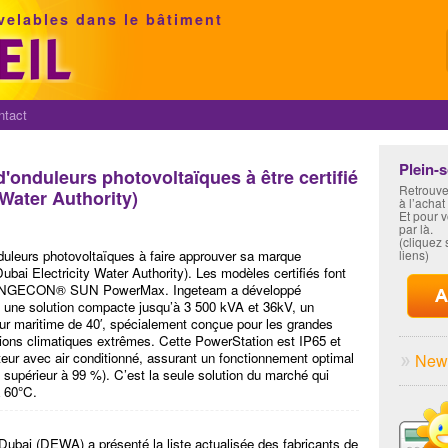
velables dans le bâtiment
ntact
Plein-
d'onduleurs photovoltaïques à être certifié
Retrouve
Water Authority)
à l’achat
Et pour 
par là.
(cliquez s
nduleurs photovoltaïques à faire approuver sa marque
liens)
 Electricity Water Authority). Les modèles certifiés font
ux INGECON® SUN PowerMax. Ingeteam a développé
e solution compacte jusqu’à 3 500 kVA et 36kV, un
r maritime de 40′, spécialement conçue pour les grandes
ions climatiques extrêmes. Cette PowerStation est IP65 et
eur avec air conditionné, assurant un fonctionnement optimal
News
supérieur à 99 %). C’est la seule solution du marché qui
à 60°C.
de Dubai (DEWA) a présenté la liste actualisée des fabricants de