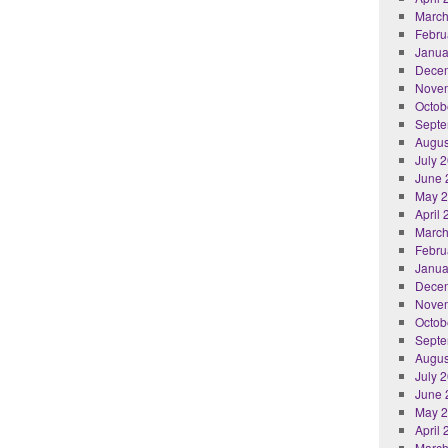
March
Febru
Janua
Dece
Nove
Octob
Septe
Augus
July 
June 
May 
April
March
Febru
Janua
Dece
Nove
Octob
Septe
Augus
July 
June 
May 
April
March