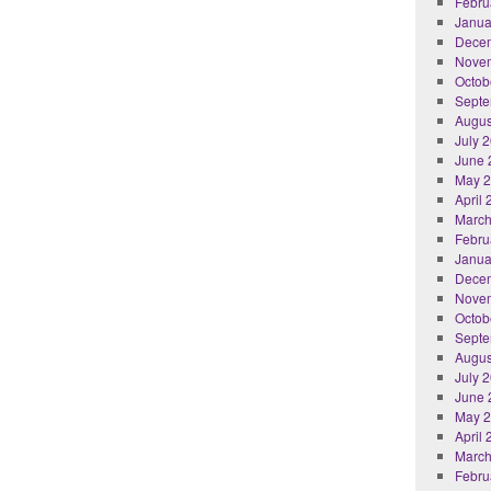
Febru
Janua
Dece
Nove
Octob
Septe
Augus
July 
June 
May 
April
March
Febru
Janua
Dece
Nove
Octob
Septe
Augus
July 
June 
May 
April
March
Febru