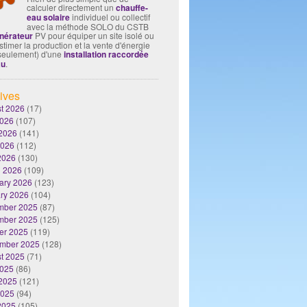
calculer directement un
chauffe-
eau solaire
individuel ou collectif
avec la méthode SOLO du CSTB
nérateur
PV pour équiper un site isolé ou
timer la production et la vente d'énergie
seulement) d'une
installation raccordée
au
.
ives
t 2026
(17)
2026
(107)
2026
(141)
2026
(112)
 2026
(130)
 2026
(109)
ary 2026
(123)
ry 2026
(104)
mber 2025
(87)
mber 2025
(125)
er 2025
(119)
mber 2025
(128)
t 2025
(71)
2025
(86)
2025
(121)
2025
(94)
 2025
(105)