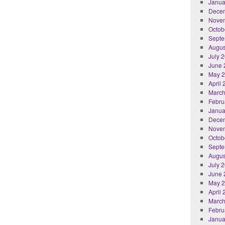
Janua
Dece
Nove
Octob
Septe
Augus
July 
June 
May 
April
March
Febru
Janua
Dece
Nove
Octob
Septe
Augus
July 
June 
May 
April
March
Febru
Janua