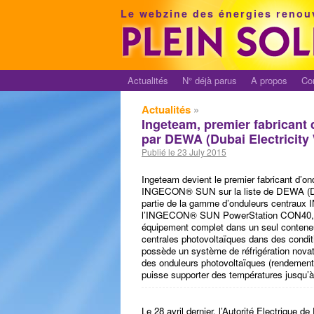
Le webzine des énergies renou
Actualités
N° déjà parus
A propos
Co
Actualités
»
Ingeteam, premier fabricant 
par DEWA (Dubai Electricity 
Publié le 23 July 2015
Ingeteam devient le premier fabricant d’o
INGECON® SUN sur la liste de DEWA (Dubai
partie de la gamme d’onduleurs centra
l’INGECON® SUN PowerStation CON40, un
équipement complet dans un seul conteneu
centrales photovoltaïques dans des condit
possède un système de réfrigération novat
des onduleurs photovoltaïques (rendement 
puisse supporter des températures jusqu’
Le 28 avril dernier, l’Autorité Electrique 