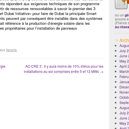
ments répondent aux exigences techniques de son programme
artir de ressources renouvelables à savoir le premier des 3
 Dubai Initiative» pour faire de Dubai la principale Smart
ou un
gé
ts peuvent par conséquent être installés dans des systèmes
encore es
(France 
it référence à la production d’énergie solaire dans les
au rése
 propriétaires pour l’installation de panneaux
Arch
Augus
r aux
favoris
.
July 
June 
May 
rgie
AO CRE 3 : Il y aura moins de 10% d'élus pour les
April
installations au sol comprises entre 5 et 12 MWc
→
March
Febru
Janua
Dece
Nove
Octob
Septe
Augus
July 
June 
May 
April