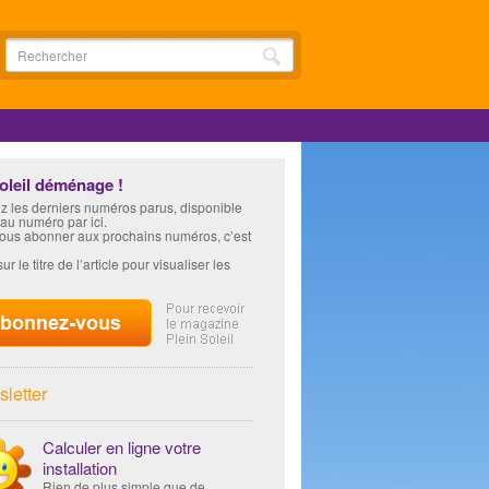
soleil déménage !
z les derniers numéros parus, disponible
 au numéro par ici.
vous abonner aux prochains numéros, c’est
ur le titre de l’article pour visualiser les
letter
Calculer en ligne votre
installation
Rien de plus simple que de