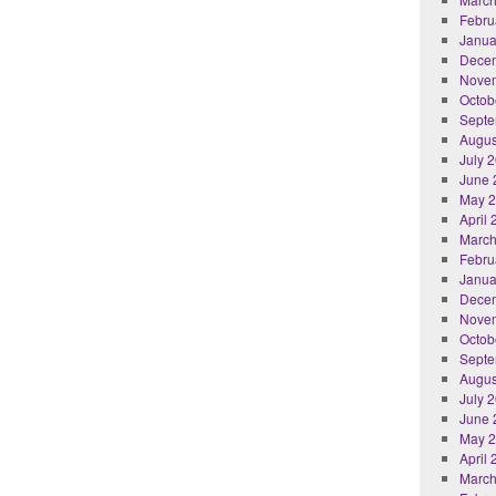
Febru
Janua
Dece
Nove
Octob
Septe
Augus
July 
June 
May 
April
March
Febru
Janua
Dece
Nove
Octob
Septe
Augus
July 
June 
May 
April
March