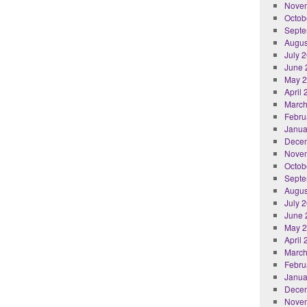
Nove
Octob
Septe
Augus
July 
June 
May 
April
March
Febru
Janua
Dece
Nove
Octob
Septe
Augus
July 
June 
May 
April
March
Febru
Janua
Dece
Nove