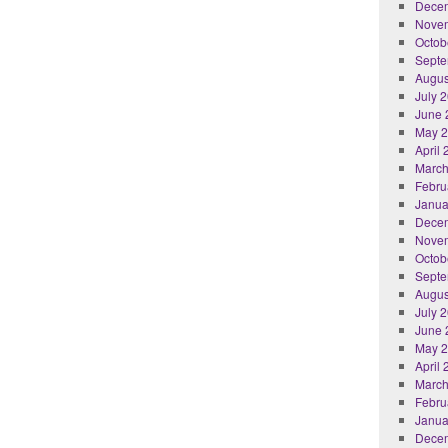
Dece
Nove
Octob
Septe
Augus
July 
June 
May 
April
March
Febru
Janua
Dece
Nove
Octob
Septe
Augus
July 
June 
May 
April
March
Febru
Janua
Dece