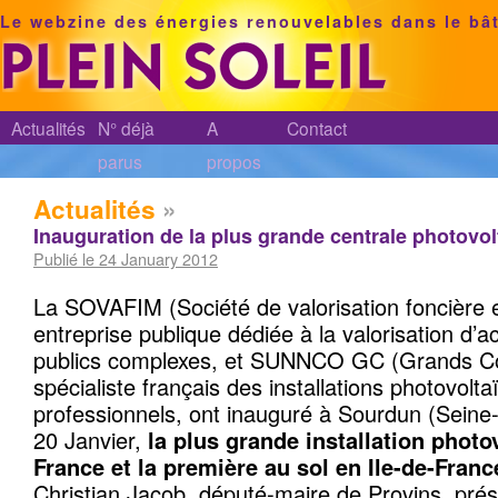
Le webzine des énergies renouvelables dans le bâ
Actualités
N° déjà
A
Contact
parus
propos
Actualités
»
Inauguration de la plus grande centrale photovol
Publié le 24 January 2012
La SOVAFIM (Société de valorisation foncière e
entreprise publique dédiée à la valorisation d’ac
publics complexes, et SUNNCO GC (Grands Co
spécialiste français des installations photovolt
professionnels, ont inauguré à Sourdun (Seine
20 Janvier,
la plus grande installation photov
France et la première au sol en Ile-de-Franc
Christian Jacob, député-maire de Provins, prés