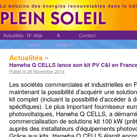
Le webzine des énergies renouvelables dans le bâ
Actualités
N° déjà
A
Contact
parus
propos
Actualités
»
Hanwha Q CELLS lance son kit PV C&I en Franc
Publié le 28 November 2014
Les sociétés commerciales et industrielles en 
maintenant la possibilité d’acquérir une soluti
kit complet (incluant la possibilité d’accéder à 
spécifiques). Le plus important fournisseur eu
photovoltaïques, Hanwha Q CELLS, a démarré 
commercialisation de solutions kit 100 kW (prêts 
auprès des installateurs d’équipements photovo
Grâce aux kits, Hanwha Q CELLS élargit enco