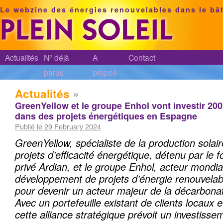
Le webzine des énergies renouvelables dans le bâ
Actualités
N° déjà
A
Contact
parus
propos
Actualités
»
GreenYellow et le groupe Enhol vont investir 200
dans des projets énergétiques en Espagne
Publié le 29 February 2024
GreenYellow, spécialiste de la production solai
projets d’efficacité énergétique, détenu par le 
privé Ardian, et le groupe Enhol, acteur mondi
développement de projets d’énergie renouvelab
pour devenir un acteur majeur de la décarbona
Avec un portefeuille existant de clients locaux e
cette alliance stratégique prévoit un investisse