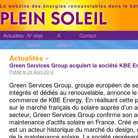
Le webzine des énergies renouvelables dans le bâ
Actualités
N° déjà
A
Contact
parus
propos
Actualités
»
Green Services Group acquiert la société KBE E
Publié le 29 April 2014
Green Services Group, groupe européen de se
intégrés et dédiés au renouvelable, annonce le
commerce de KBE Energy. En réalisant cette p
sur le marché français du solaire auprès d’un 
secteur, Green Services Group confirme son a
maintenance d’actifs solaire en France. Créé 
est un acteur historique du marché du design, d
de la maintenance solaire. La société représent