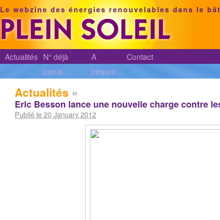
Le webzine des énergies renouvelables dans le bâ
Actualités
N° déjà
A
Contact
parus
propos
Actualités
»
Eric Besson lance une nouvelle charge contre l
Publié le 20 January 2012