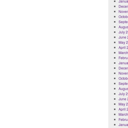
Janua
Dece
Nove
Octob
Septe
Augus
July 
June 
May 
April
March
Febru
Janua
Dece
Nove
Octob
Septe
Augus
July 
June 
May 
April
March
Febru
Janua