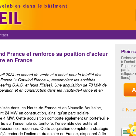
velables dans le bâtiment
ntact
Plein-
d France et renforce sa position d’acteur
Retrouve
ire en France
à l’achat
Et pour 
par là.
(cliquez s
il 2024 un accord de vente et d’achat pour la totalité des
liens)
n France (« Ostwind France », rassemblant les sociétés
ering S.A.S. et leurs filiales). Une acquisition de 78 MW de
pération et en construction dans les Hauts-de-France et en
lisés dans les Hauts-de-France et en Nouvelle-Aquitaine,
News
t 24 MW en construction, ainsi qu’un parc solaire
de 4 MW. Cette acquisition comporte également un portefeuille
is sur l’ensemble du territoire, l’ensemble des actifs et
ofessionnels reconnus. Cette acquisition complète la stratégie
 leader de l’éolien et du solaire en France, disposant à fin