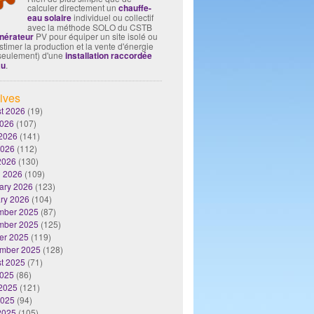
calculer directement un
chauffe-
eau solaire
individuel ou collectif
avec la méthode SOLO du CSTB
nérateur
PV pour équiper un site isolé ou
timer la production et la vente d'énergie
seulement) d'une
installation raccordée
au
.
ives
t 2026
(19)
2026
(107)
2026
(141)
2026
(112)
 2026
(130)
 2026
(109)
ary 2026
(123)
ry 2026
(104)
mber 2025
(87)
mber 2025
(125)
er 2025
(119)
mber 2025
(128)
t 2025
(71)
2025
(86)
2025
(121)
2025
(94)
 2025
(105)