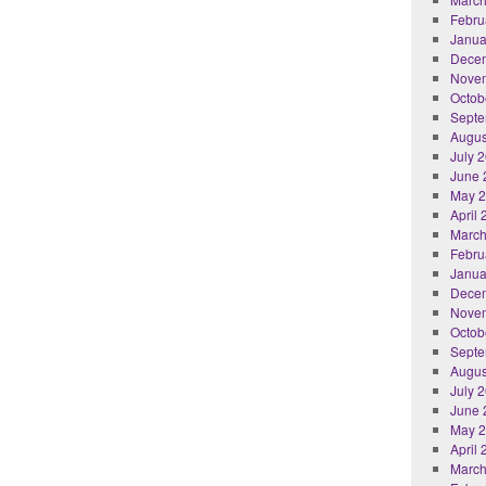
Febru
Janua
Dece
Nove
Octob
Septe
Augus
July 
June 
May 
April
March
Febru
Janua
Dece
Nove
Octob
Septe
Augus
July 
June 
May 
April
March