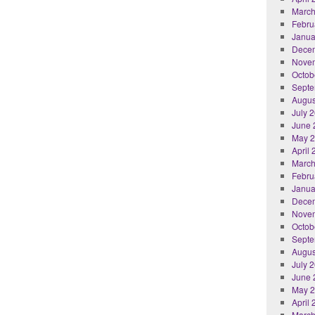
March
Febru
Janua
Dece
Nove
Octob
Septe
Augus
July 
June 
May 
April
March
Febru
Janua
Dece
Nove
Octob
Septe
Augus
July 
June 
May 
April
March