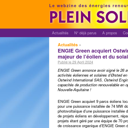
Le webzine des énergies renou
Actualités
N° déjà parus
A propos
Co
Actualités
»
ENGIE Green acquiert Ostwin
majeur de l’éolien et du sola
Publié le 29 April 2024
ENGIE Green annonce avoir signé le 26 avr
activités éoliennes et solaires d’Ørsted e
Ostwind International SAS, Ostwind Engine
capacités de production renouvelable en o
Nouvelle-Aquitaine !
ENGIE Green acquiert 9 parcs éoliens loca
pour une puissance installée de 74 MW don
photovoltaïque d’une puissance installée 
de projets éoliens en développement, répart
projets étant géré par une équipe de 70 pr
de croissance organique d’ENGIE Green déjà