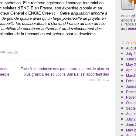
 opération. Elle renforce également l’ancrage territorial de
 et solaires d’ENGIE en France, son expertise globale et sa
recteur Général d’ENGIE Green :
« Cette acquisition apporte à
ou un
gé
e grande qualité ainsi qu’un large portefeuille de projets en
encore es
cueillir les collaborateurs d’Ostwind France au sein de nos
(France 
tre ambition de contribuer activement au développement des
au rése
alisation de la transaction est prévue pour le deuxième
Arch
Augus
r aux
favoris
.
July 
June 
May 
nement
Face à la tendance des panneaux solaires de plus en
April
nergie
plus grands, les solutions Sun Ballast apportent des
March
solutions
→
Febru
Janua
Dece
Nove
Octob
Septe
Augus
July 
June 
May 
April