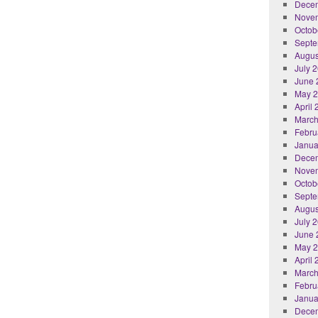
Dece
Nove
Octob
Septe
Augus
July 
June 
May 
April
March
Febru
Janua
Dece
Nove
Octob
Septe
Augus
July 
June 
May 
April
March
Febru
Janua
Dece