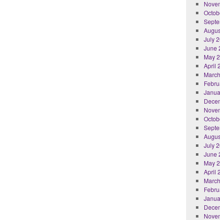
Nove
Octob
Septe
Augus
July 
June 
May 
April
March
Febru
Janua
Dece
Nove
Octob
Septe
Augus
July 
June 
May 
April
March
Febru
Janua
Dece
Nove