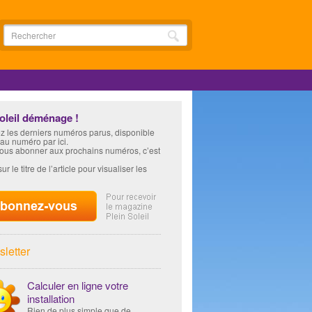
soleil déménage !
z les derniers numéros parus, disponible
 au numéro par ici.
vous abonner aux prochains numéros, c’est
ur le titre de l’article pour visualiser les
letter
Calculer en ligne votre
installation
Rien de plus simple que de