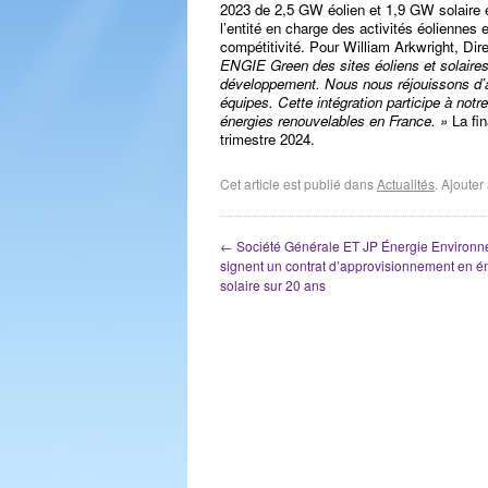
2023 de 2,5 GW éolien et 1,9 GW solaire en
l’entité en charge des activités éoliennes
compétitivité. Pour William Arkwright, Di
ENGIE Green des sites éoliens et solaires d
développement. Nous nous réjouissons d’ac
équipes. Cette intégration participe à no
énergies renouvelables en France. »
La fin
trimestre 2024.
Cet article est publié dans
Actualités
. Ajoute
←
Société Générale ET JP Énergie Environ
signent un contrat d’approvisionnement en é
solaire sur 20 ans