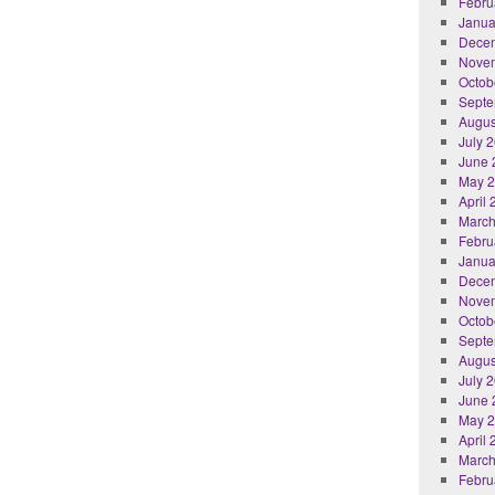
Febru
Janua
Dece
Nove
Octob
Septe
Augus
July 
June 
May 
April
March
Febru
Janua
Dece
Nove
Octob
Septe
Augus
July 
June 
May 
April
March
Febru