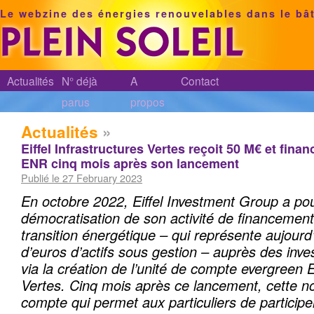
Le webzine des énergies renouvelables dans le bâ
Actualités
N° déjà
A
Contact
parus
propos
Actualités
»
Eiffel Infrastructures Vertes reçoit 50 M€ et fina
ENR cinq mois après son lancement
Publié le 27 February 2023
En octobre 2022, Eiffel Investment Group a pou
démocratisation de son activité de financement
transition énergétique – qui représente aujourd’
d’euros d’actifs sous gestion – auprès des inves
via la création de l’unité de compte evergreen E
Vertes. Cinq mois après ce lancement, cette no
compte qui permet aux particuliers de particip