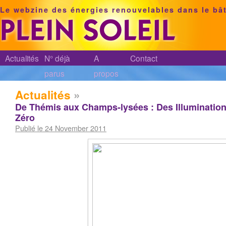
Le webzine des énergies renouvelables dans le bâ
Actualités
N° déjà
A
Contact
parus
propos
Actualités
»
De Thémis aux Champs-lysées : Des Illuminati
Zéro
Publié le 24 November 2011