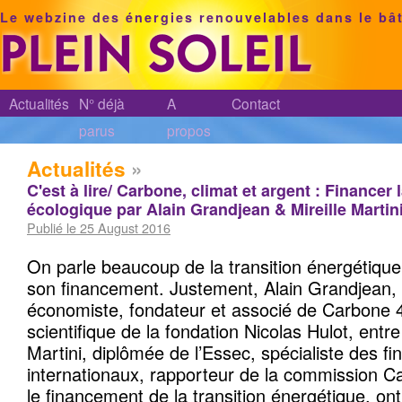
Le webzine des énergies renouvelables dans le bâ
Actualités
N° déjà
A
Contact
parus
propos
Actualités
»
C'est à lire/ Carbone, climat et argent : Financer l
écologique par Alain Grandjean & Mireille Martin
Publié le 25 August 2016
On parle beaucoup de la transition énergétiqu
son financement. Justement, Alain Grandjean, 
économiste, fondateur et associé de Carbone 
scientifique de la fondation Nicolas Hulot, entre 
Martini, diplômée de l’Essec, spécialiste des 
internationaux, rapporteur de la commission C
le financement de la transition énergétique, ont