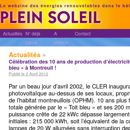
Le webzine des énergies renouvelables dans le bâ
Actualités
N° déjà
A
Contact
parus
propos
Actualités
»
Célébration des 10 ans de production d’électricité
bleu » à Montreuil !
Publié le 2 April 2012
Par un beau jour d’avril 2002, le CLER inaugura
photovoltaïque au-dessus de ses locaux, proprié
de l’habitat montreuillois (OPHM). 10 ans plus t
totale générée par le « Toit bleu » et ses 200 
puissance crête de 22 kWc dépasse largement 
initiales : 215 000 kWh, soit l’équivalent de l
lampes de 20 W allumées sans interruption de