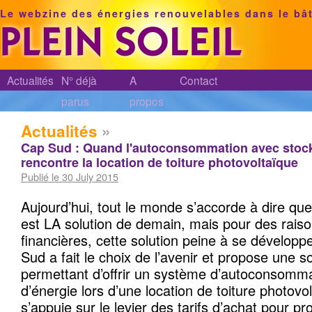
Le webzine des énergies renouvelables dans le bâ
Actualités
N° déjà
A
Contact
parus
propos
Actualités
»
Cap Sud : Quand l'autoconsommation avec stock
rencontre la location de toiture photovoltaïque
Publié le 30 July 2015
Aujourd’hui, tout le monde s’accorde à dire q
est LA solution de demain, mais pour des raiso
financières, cette solution peine à se développ
Sud a fait le choix de l’avenir et propose une s
permettant d’offrir un système d’autoconsomm
d’énergie lors d’une location de toiture photov
s’appuie sur le levier des tarifs d’achat pour pr