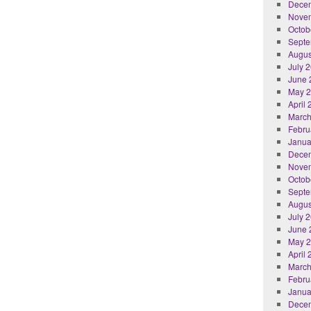
Dece
Nove
Octob
Septe
Augus
July 
June 
May 
April
March
Febru
Janua
Dece
Nove
Octob
Septe
Augus
July 
June 
May 
April
March
Febru
Janua
Dece