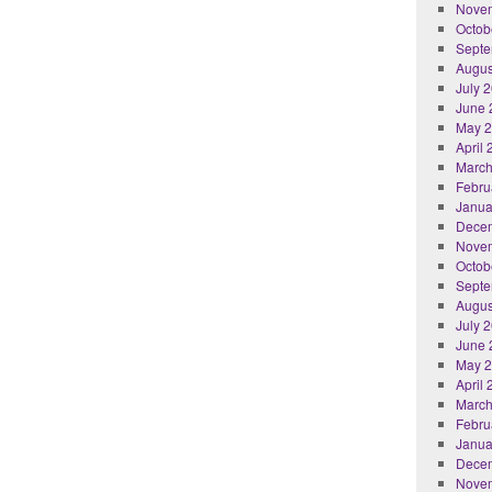
Nove
Octob
Septe
Augus
July 
June 
May 
April
March
Febru
Janua
Dece
Nove
Octob
Septe
Augus
July 
June 
May 
April
March
Febru
Janua
Dece
Nove