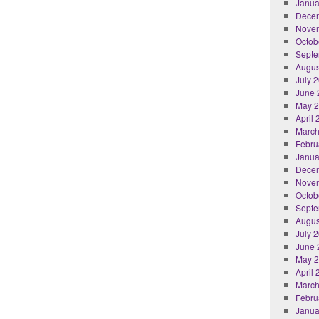
Janua
Dece
Nove
Octob
Septe
Augus
July 
June 
May 
April
March
Febru
Janua
Dece
Nove
Octob
Septe
Augus
July 
June 
May 
April
March
Febru
Janua