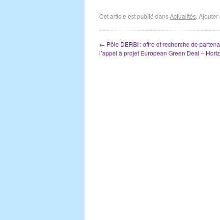
Cet article est publié dans
Actualités
. Ajoute
←
Pôle DERBI : offre et recherche de partena
l’appel à projet European Green Deal – Hori