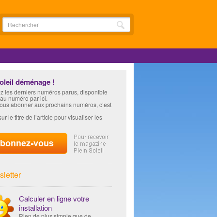
soleil déménage !
z les derniers numéros parus, disponible
 au numéro par ici.
vous abonner aux prochains numéros, c’est
ur le titre de l’article pour visualiser les
letter
Calculer en ligne votre
installation
Rien de plus simple que de