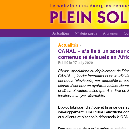
Le webzine des énergies renou
Actualités
N° déjà parus
A propos
Co
Actualités
»
CANAL + s’allie à un acteur 
contenus télévisuels en Afr
Publié le 27 July 2020
Bboxx, spécialiste du déploiement de l’éne
CANAL +, leader international de la télévis
contenus télévisuels, aux actualités et au
clients d’acheter un système solaire dome
chaînes et radios, telles que A +, France 
locales, à un prix abordable.
Bboxx fabrique, distribue et finance des s
développement. Elle utilise l’électricité 
aux clients et s’associe désormais à CANA
Des contenus de qualité grâce au solaire