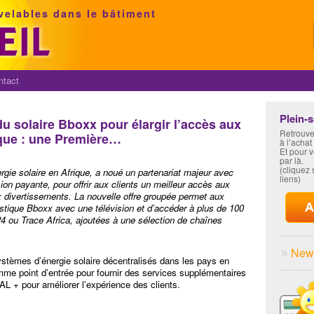
velables dans le bâtiment
ntact
Plein-
du solaire Bboxx pour élargir l’accès aux
Retrouve
ique : une Première…
à l’achat
Et pour 
par là.
(cliquez s
rgie solaire en Afrique, a noué un partenariat majeur avec
liens)
ion payante, pour offrir aux clients un meilleur accès aux
x divertissements. La nouvelle offre groupée permet aux
stique Bboxx avec une télévision et d’accéder à plus de 100
24 ou Trace Africa, ajoutées à une sélection de chaînes
News
ystèmes d’énergie solaire décentralisés dans les pays en
comme point d’entrée pour fournir des services supplémentaires
L + pour améliorer l’expérience des clients.