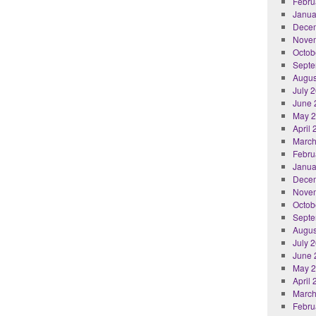
Febru
Janua
Dece
Nove
Octob
Septe
Augus
July 
June 
May 
April
March
Febru
Janua
Dece
Nove
Octob
Septe
Augus
July 
June 
May 
April
March
Febru