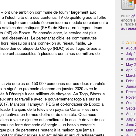
 + ont une ambition commune de fournir largement aux
ou un
gé
 l’électricité et à des contenus TV de qualité grâce à l’offre
encore es
AL + adapte son modèle économique au modèle de paiement à
(France 
mes solaires domestiques (SHS) de Bboxx, en intégrant leurs
au rése
ets (IoT) de Bboxx. En conséquence, le service est plus
mal desservies. Le partenariat cible les communautés
Arch
nt hors réseau ou sans connexion au réseau fiable. Le
blique démocratique du Congo (RDC) et au Togo. Grâce à
Augus
 seront accessibles à plusieurs centaines de milliers de
July 
June 
May 
April
March
Febru
ur la vie de plus de 150 000 personnes sur ces deux marchés
Janua
x a signé un protocole d’accord en janvier 2020 avec le
Dece
ès à l’énergie à des millions de citoyens. Au Togo, Bboxx a
Nove
eux ans et travaille avec le gouvernement togolais sur sa
Octob
uis 2017. Mansoor Hamayun, PDG et co-fondateur de Bboxx a
Septe
 leader français de la télévision payante Canal + est une
Augus
ificatives en termes d’offre et de clientèle. Cela nous
July 
ires à valeur ajoutée qui améliorent la qualité de vie de nos
nnu une forte demande d’énergie – un besoin essentiel.
June 
e que plus de personnes restent à la maison que jamais
May 
mportant d’avoir accès aux actualités et aux divertissements
April