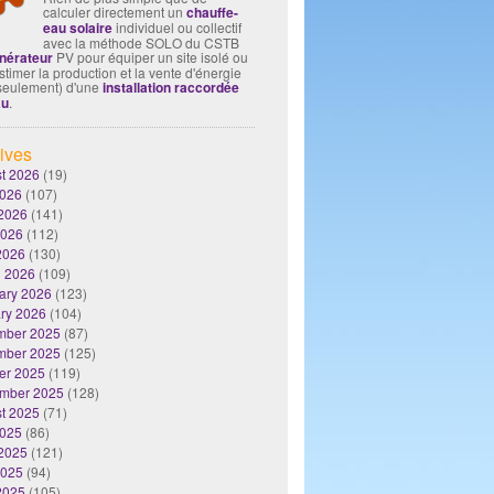
calculer directement un
chauffe-
eau solaire
individuel ou collectif
avec la méthode SOLO du CSTB
nérateur
PV pour équiper un site isolé ou
timer la production et la vente d'énergie
seulement) d'une
installation raccordée
au
.
ives
t 2026
(19)
2026
(107)
2026
(141)
2026
(112)
 2026
(130)
 2026
(109)
ary 2026
(123)
ry 2026
(104)
mber 2025
(87)
mber 2025
(125)
er 2025
(119)
mber 2025
(128)
t 2025
(71)
2025
(86)
2025
(121)
2025
(94)
 2025
(105)