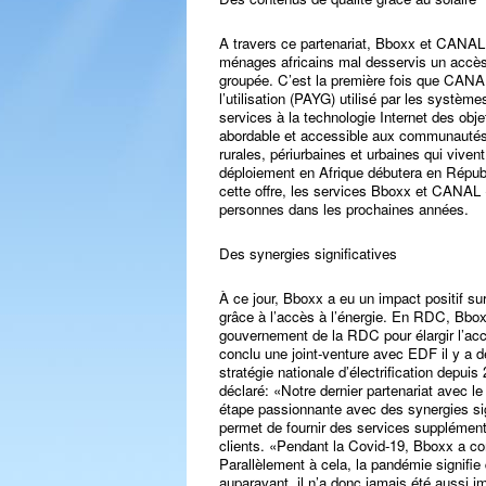
A travers ce partenariat, Bboxx et CANAL
ménages africains mal desservis un accès à
groupée. C’est la première fois que CAN
l’utilisation (PAYG) utilisé par les systè
services à la technologie Internet des obj
abordable et accessible aux communautés 
rurales, périurbaines et urbaines qui vive
déploiement en Afrique débutera en Répu
cette offre, les services Bboxx et CANAL +
personnes dans les prochaines années.
Des synergies significatives
À ce jour, Bboxx a eu un impact positif s
grâce à l’accès à l’énergie. En RDC, Bbox
gouvernement de la RDC pour élargir l’acc
conclu une joint-venture avec EDF il y a d
stratégie nationale d’électrification dep
déclaré: «Notre dernier partenariat avec le
étape passionnante avec des synergies sign
permet de fournir des services supplémenta
clients. «Pendant la Covid-19, Bboxx a co
Parallèlement à cela, la pandémie signifi
auparavant, il n’a donc jamais été aussi i