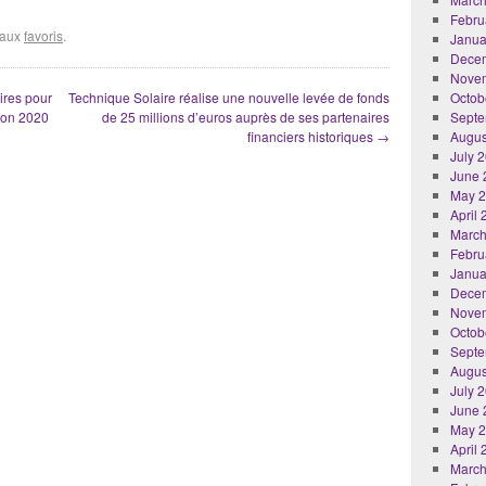
Febru
r aux
favoris
.
Janua
Dece
Nove
ires pour
Technique Solaire réalise une nouvelle levée de fonds
Octob
zon 2020
de 25 millions d’euros auprès de ses partenaires
Septe
financiers historiques
→
Augus
July 
June 
May 
April
March
Febru
Janua
Dece
Nove
Octob
Septe
Augus
July 
June 
May 
April
March