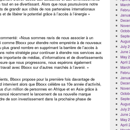
s tout en se divertissant. Alors que nous poursuivons notre
March
 de grandir aux côtés de nos partenaires internationaux
Febru
et de libérer le potentiel grâce à l’accès à l’énergie »
Janua
Dece
Nove
Octob
Septe
 commenté: «Nous sommes ravis de nous associer à un
Augus
abli comme Bboxx pour étendre notre empreinte à de nouveaux
July 
au plus grand nombre en supprimant la barrière de l’accès à
June 
n dans notre stratégie pour continuer à étendre nos services aux
May 
de importante de médias, d’informations et de divertissements
 mesure que nous progressons, nous espérons également
April
e travail avec Bboxx sur d’autres marchés à l’avenir. »
March
Febru
Janua
lients, Bboxx propose pour la première fois davantage de
Dece
 intervient alors que Bboxx célèbre sa 10e année d’activité,
Nove
us d’un million de personnes en Afrique et en Asie grâce à
Octob
nnoncé récemment le lancement de sa nouvelle marque
dre de son investissement dans la prochaine phase de
Septe
Augus
July 
June 
May 
April
March