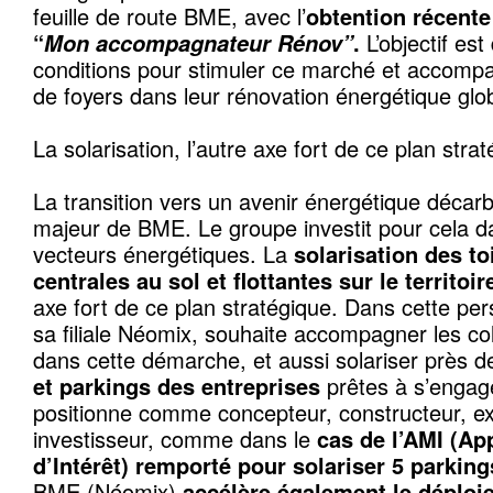
feuille de route BME, avec l’
obtention récente
“
Mon accompagnateur Rénov”
.
L’objectif est
conditions pour stimuler ce marché et accompa
de foyers dans leur rénovation énergétique glo
La solarisation, l’autre axe fort de ce plan stra
La transition vers un avenir énergétique décarb
majeur de BME. Le groupe investit pour cela d
vecteurs énergétiques. La
solarisation des to
centrales au sol et flottantes sur le territoi
axe fort de ce plan stratégique. Dans cette pe
sa filiale Néomix, souhaite accompagner les colle
dans cette démarche, et aussi solariser près 
et parkings des entreprises
prêtes à s’engag
positionne comme concepteur, constructeur, exp
investisseur, comme dans le
cas de l’AMI (Ap
d’Intérêt) remporté pour solariser 5 parkin
BME (Néomix)
accélère également le déploi