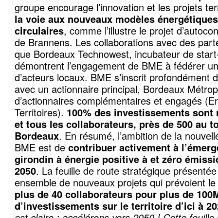
groupe encourage l’innovation et les projets ter
la voie aux nouveaux modèles énergétiques 
circulaires
, comme l’illustre le projet d’autoc
de Brannens. Les collaborations avec des parte
que Bordeaux Technowest, incubateur de start
démontrent l’engagement de BME à fédérer u
d’acteurs locaux. BME s’inscrit profondément da
avec un actionnaire principal, Bordeaux Métrop
d’actionnaires complémentaires et engagés (E
Territoires).
100% des investissements sont 
et tous les collaborateurs, près de 500 au t
Bordeaux
. En résumé, l’ambition de la nouvelle
BME est de
contribuer activement à l’émerge
girondin à énergie positive à et zéro émissi
2050
. La feuille de route stratégique présenté
ensemble de nouveaux projets qui prévoient l
plus de 40 collaborateurs pour plus de 100
d’investissements sur le territoire d’ici à 2
est claire : accélérons vers 2050 ! Cette feuille