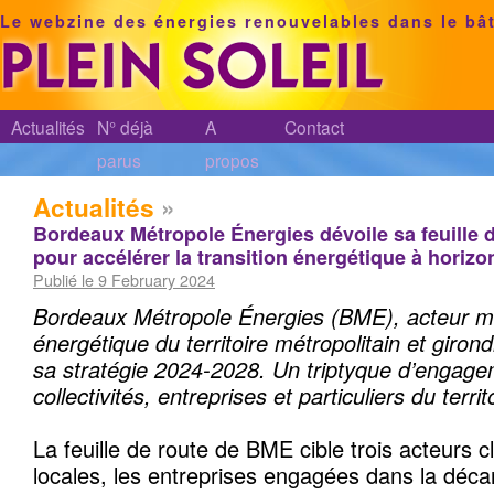
Le webzine des énergies renouvelables dans le bâ
Actualités
N° déjà
A
Contact
parus
propos
Actualités
»
Bordeaux Métropole Énergies dévoile sa feuille 
pour accélérer la transition énergétique à horizo
Publié le 9 February 2024
Bordeaux Métropole Énergies (BME), acteur maj
énergétique du territoire métropolitain et girond
sa stratégie 2024-2028.
Un triptyque d’engage
collectivités, entreprises et particuliers du territo
La feuille de route de BME cible trois acteurs clé
locales, les entreprises engagées dans la décar