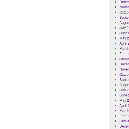
Dece
Nove
Octob
Septe
Augus
July 
June 
May 
April
March
Febru
Janua
Dece
Nove
Octob
Septe
Augus
July 
June 
May 
April
March
Febru
Janua
Dece