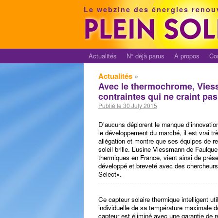
Le webzine des énergies renou
Actualités
N° déjà parus
A propos
Co
Actualités
»
Avec le thermochrome, Viess
contraintes qui ne craint pas
Publié le 30 July 2015
D’aucuns déplorent le manque d’innovations 
le développement du marché, il est vrai t
allégation et montre que ses équipes de re
soleil brille. L’usine Viessmann de Faulq
thermiques en France, vient ainsi de prés
développé et breveté avec des chercheurs 
Select».
Ce capteur solaire thermique intelligent ut
individuelle de sa température maximale d
capteur est éliminé avec une garantie de 