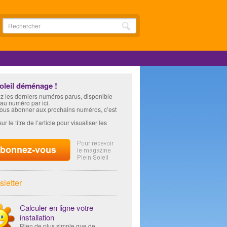
soleil déménage !
z les derniers numéros parus, disponible
 au numéro par ici.
vous abonner aux prochains numéros, c’est
ur le titre de l’article pour visualiser les
letter
Calculer en ligne votre
installation
Rien de plus simple que de