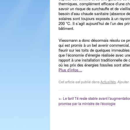
thermiques, complément efficace d’une ch
savoir un risque de surchauffe et de vieill
besoin d’eau chaude sanitaire (absence de
solaires sont toujours exposés à un rayonn
200 °C. Il s’agit aujourd’hui de l’un des pri
bâtiment.
Viessmann a donc désormais résolu ce pr
qui est promis à un bel avenir commercial. 
fleurir sur les toits de quelques immeuble
que l’économie d’énergie réalisée avec une
rapport à une installation traditionnelle d
où les prix des énergies fossiles sont att
Plus d’infos…
Cet article est publié dans
Actualités
. Ajoute
←
Le tarif T4 reste stable avant l'augmentat
promise par la ministre de l'écologie