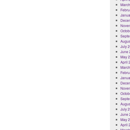
March
Febru
Janua
Dece
Nove
Octob
Septe
Augus
July 
June 
May 
April
March
Febru
Janua
Dece
Nove
Octob
Septe
Augus
July 
June 
May 
April
March