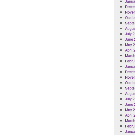
Janua
Dece
Nove
Octob
Septe
Augus
July 
June 
May 
April
March
Febru
Janua
Dece
Nove
Octob
Septe
Augus
July 
June 
May 
April
March
Febru
Janua