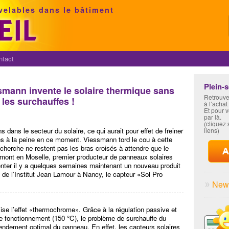
velables dans le bâtiment
ntact
Plein-
mann invente le solaire thermique sans
Retrouve
 les surchauffes !
à l’achat
Et pour 
par là.
(cliquez s
dans le secteur du solaire, ce qui aurait pour effet de freiner
liens)
rès à la peine en ce moment. Viessmann tord le cou à cette
cherche ne restent pas les bras croisés à attendre que le
uemont en Moselle, premier producteur de panneaux solaires
enter il y a quelques semaines maintenant un nouveau produit
de l’Institut Jean Lamour à Nancy, le capteur «Sol Pro
News
ilise l’effet «thermochrome». Grâce à la régulation passive et
e fonctionnement (150 °C), le problème de surchauffe du
rendement optimal du panneau. En effet, les capteurs solaires