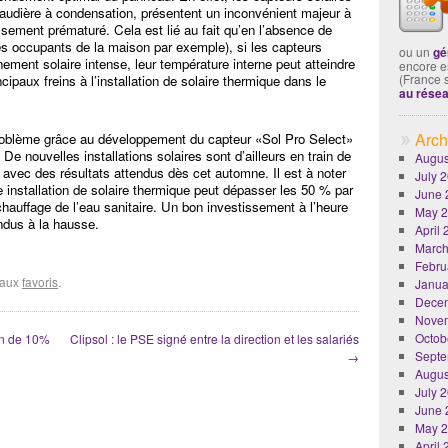
audière à condensation, présentent un inconvénient majeur à
issement prématuré. Cela est lié au fait qu’en l’absence de
s occupants de la maison par exemple), si les capteurs
ou un
gé
ement solaire intense, leur température interne peut atteindre
encore es
(France 
ncipaux freins à l’installation de solaire thermique dans le
au rése
Arch
oblème grâce au développement du capteur «Sol Pro Select»
De nouvelles installations solaires sont d’ailleurs en train de
Augus
s avec des résultats attendus dès cet automne. Il est à noter
July 
 installation de solaire thermique peut dépasser les 50 % par
June 
e chauffage de l’eau sanitaire. Un bon investissement à l’heure
May 
endus à la hausse.
April
March
Febru
r aux
favoris
.
Janua
Dece
Nove
Octob
ion de 10%
Clipsol : le PSE signé entre la direction et les salariés
Septe
→
Augus
July 
June 
May 
April