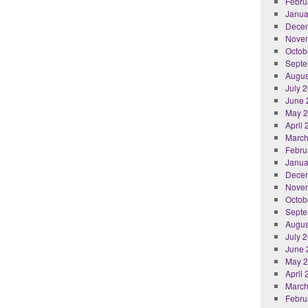
Febru
Janua
Dece
Nove
Octob
Septe
Augus
July 
June 
May 
April
March
Febru
Janua
Dece
Nove
Octob
Septe
Augus
July 
June 
May 
April
March
Febru