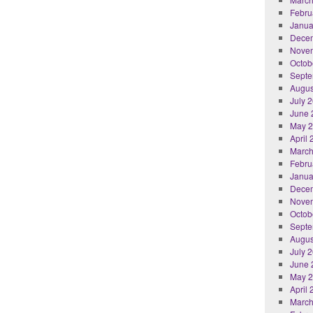
Febru
Janua
Dece
Nove
Octob
Septe
Augus
July 
June 
May 
April
March
Febru
Janua
Dece
Nove
Octob
Septe
Augus
July 
June 
May 
April
March