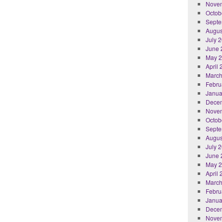
Nove
Octob
Septe
Augus
July 
June 
May 
April
March
Febru
Janua
Dece
Nove
Octob
Septe
Augus
July 
June 
May 
April
March
Febru
Janua
Dece
Nove