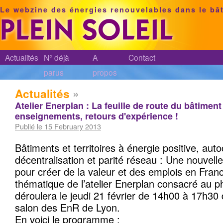
Le webzine des énergies renouvelables dans le bâ
Actualités
N° déjà
A
Contact
parus
propos
Actualités
»
Atelier Enerplan : La feuille de route du bâtiment
enseignements, retours d'expérience !
Publié le 15 February 2013
Bâtiments et territoires à énergie positive, au
décentralisation et parité réseau : Une nouvell
pour créer de la valeur et des emplois en France
thématique de l’atelier Enerplan consacré au p
déroulera le jeudi 21 février de 14h00 à 17h30
salon des EnR de Lyon.
En voici le programme :