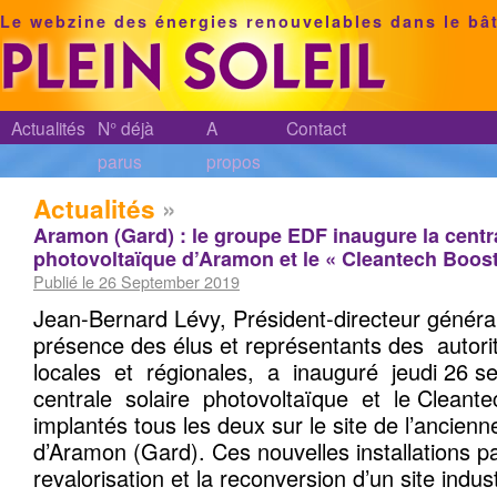
Le webzine des énergies renouvelables dans le bâ
Actualités
N° déjà
A
Contact
parus
propos
Actualités
»
Aramon (Gard) : le groupe EDF inaugure la centra
photovoltaïque d’Aramon et le « Cleantech Boost
Publié le 26 September 2019
Jean-Bernard Lévy, Président-directeur généra
présence des élus et représentants des autor
locales et régionales, a inauguré jeudi 26 
centrale solaire photovoltaïque et le Cleante
implantés tous les deux sur le site de l’ancien
d’Aramon (Gard). Ces nouvelles installations par
revalorisation et la reconversion d’un site indust