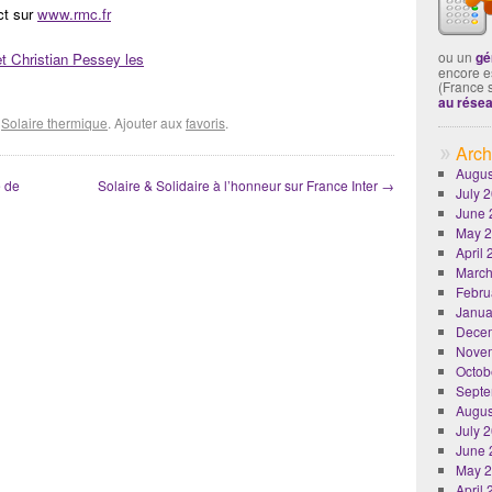
ect sur
www.rmc.fr
ou un
gé
et Christian Pessey les
encore es
(France 
au rése
é
Solaire thermique
. Ajouter aux
favoris
.
Arch
Augus
e de
Solaire & Solidaire à l’honneur sur France Inter
→
July 
June 
May 
April
March
Febru
Janua
Dece
Nove
Octob
Septe
Augus
July 
June 
May 
April