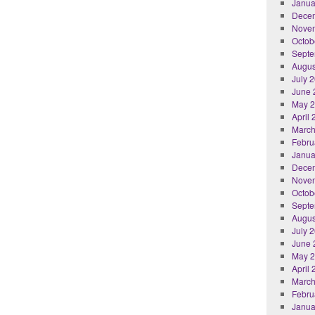
Janua
Dece
Nove
Octob
Septe
Augus
July 
June 
May 
April
March
Febru
Janua
Dece
Nove
Octob
Septe
Augus
July 
June 
May 
April
March
Febru
Janua