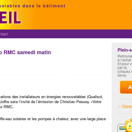
velables dans le bâtiment
ntact
Plein-
dio RMC samedi matin
Retrouve
à l’achat
Et pour 
par là.
(cliquez s
liens)
fications des installateurs en énergies renouvelables (Qualisol,
Joffre sera l’invité de l’émission de Christian Pessey «Votre
News
sur RMC.
ffe-eau solaires et les pompes à chaleur, avec une large place