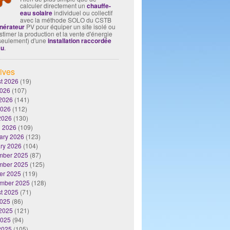
calculer directement un
chauffe-
eau solaire
individuel ou collectif
avec la méthode SOLO du CSTB
nérateur
PV pour équiper un site isolé ou
timer la production et la vente d'énergie
seulement) d'une
installation raccordée
au
.
ives
t 2026
(19)
2026
(107)
2026
(141)
2026
(112)
 2026
(130)
 2026
(109)
ary 2026
(123)
ry 2026
(104)
mber 2025
(87)
mber 2025
(125)
er 2025
(119)
mber 2025
(128)
t 2025
(71)
2025
(86)
2025
(121)
2025
(94)
 2025
(105)