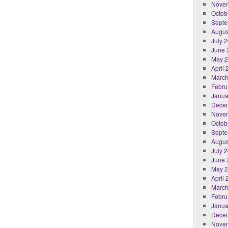
Nove
Octob
Septe
Augus
July 
June 
May 
April
March
Febru
Janua
Dece
Nove
Octob
Septe
Augus
July 
June 
May 
April
March
Febru
Janua
Dece
Nove