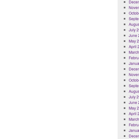
Dece
Nove
Octob
Septe
Augus
July 
June 
May 
April
March
Febru
Janua
Dece
Nove
Octob
Septe
Augus
July 
June 
May 
April
March
Febru
Janua
Dece