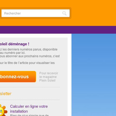
soleil déménage !
z les derniers numéros parus, disponible
 au numéro par ici.
vous abonner aux prochains numéros, c’est
ur le titre de l’article pour visualiser les
letter
Calculer en ligne votre
installation
Rien de plus simple que de