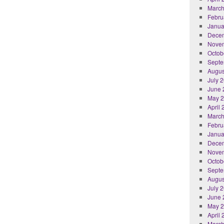
March
Febru
Janua
Dece
Nove
Octob
Septe
Augus
July 
June 
May 
April
March
Febru
Janua
Dece
Nove
Octob
Septe
Augus
July 
June 
May 
April
March