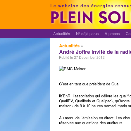
Le webzine des énergies renou
Actualités
N° déjà parus
A propos
Co
Actualités
»
André Joffre invité de la ra
Publié le 27 December 2012
C’est en tant que président de Qua
lit’EnR, l’association qui délivre les quali
QualiPV, Qualibois et Qualipac), qu’André 
maison» de 9 à 10 heures samedi matin 
Au menu de l’émission en direct: Les chau
réservée aux questions des auditeurs.