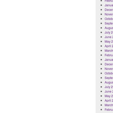
Febru
Janua
Dece
Nove
Octob
Septe
Augus
July 
June 
May 
April
March
Febru
Janua
Dece
Nove
Octob
Septe
Augus
July 
June 
May 
April
March
Febru