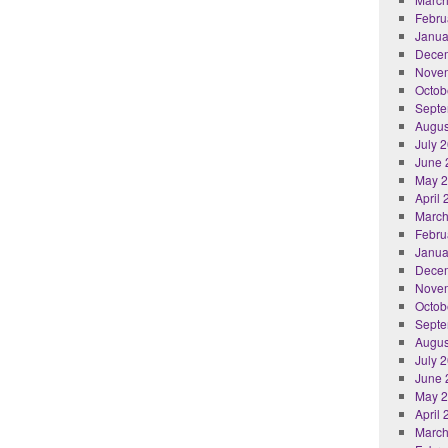
Febru
Janua
Dece
Nove
Octob
Septe
Augus
July 
June 
May 
April
March
Febru
Janua
Dece
Nove
Octob
Septe
Augus
July 
June 
May 
April
March