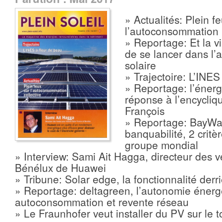
» Actualités: Plein f
l’autoconsommation
» Reportage: Et la v
de se lancer dans l
solaire
» Trajectoire: L’INES
» Reportage: l’éner
réponse à l’encycli
François
» Reportage: BayWa r
banquabilité, 2 critè
groupe mondial
» Interview: Sami Ait Hagga, directeur des 
Bénélux de Huawei
» Tribune: Solar edge, la fonctionnalité derr
» Reportage: deltagreen, l’autonomie énerg
autoconsommation et revente réseau
» Le Fraunhofer veut installer du PV sur le t