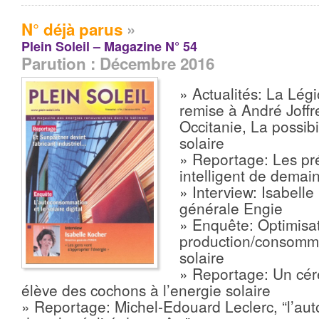
N° déjà parus
»
Plein Soleil – Magazine N° 54
Parution : Décembre 2016
» Actualités: La Lég
remise à André Joffr
Occitanie, La possibi
solaire
» Reportage: Les pr
intelligent de demai
» Interview: Isabelle
générale Engie
» Enquête: Optimisat
production/consommat
solaire
» Reportage: Un cér
élève des cochons à l’energie solaire
» Reportage: Michel-Edouard Leclerc, “l’au