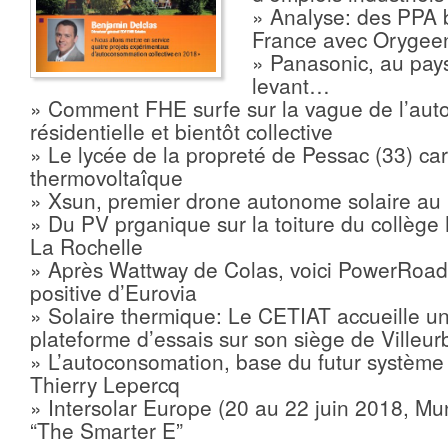
» Analyse: des PPA 
France avec Orygee
» Panasonic, au pays
levant…
» Comment FHE surfe sur la vague de l’au
résidentielle et bientôt collective
» Le lycée de la propreté de Pessac (33) ca
thermovoltaîque
» Xsun, premier drone autonome solaire a
» Du PV prganique sur la toiture du collèg
La Rochelle
» Après Wattway de Colas, voici PowerRoad,
positive d’Eurovia
» Solaire thermique: Le CETIAT accueille u
plateforme d’essais sur son siège de Villeu
» L’autoconsomation, base du futur système 
Thierry Lepercq
» Intersolar Europe (20 au 22 juin 2018, Mun
“The Smarter E”