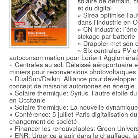
solaire de demain, ce
et du digital
» Sirea optimise l’
dans l’industrie en O
» CN Industrie: l’éner
stckage par batterie
» Drappier met son 
» Six centrales PV e
autoconsommation pour Lorient Agglomérat
» Centrales au sol: Délaissé aéroportuaire et
miniers pour reconversions photovoltaïques
» DualSun/Daikin: Alliance pour développe
concept de maisons automones en énergie
» Solaire thermique: Syrius, l’autre étoile d
en Occitanie
» Solaire thermique: La nouvelle dynamique
» Conférence: 5 juillet Paris digitalisation d
changement de société
» Financer les renouvelables: Green Univers
» ENR: Urgence à agir dans le chauffage, la 