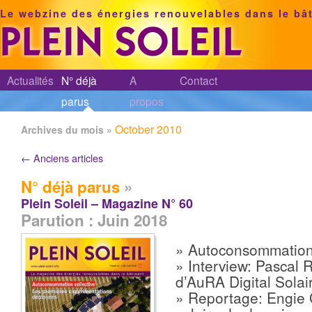
Le webzine des énergies renouvelables dans le bâ
Actualités
N° déjà
A
Contact
parus
propos
October 2010
Archives du mois »
←
Anciens articles
N° déjà parus
»
Plein Soleil – Magazine N° 60
Parution : Juin 2018
» Autoconsommation 
» Interview: Pascal 
d’AuRA Digital Solai
» Reportage: Engie 