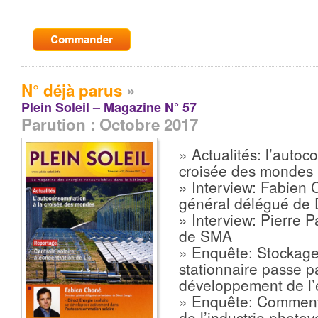
N° déjà parus
»
Plein Soleil – Magazine N° 57
Parution : Octobre 2017
» Actualités: l’auto
croisée des mondes
» Interview: Fabien 
général délégué de 
» Interview: Pierre 
de SMA
» Enquête: Stockage 
stationnaire passe pa
développement de l’é
» Enquête: Comment 
de l’industrie photov