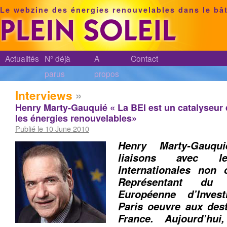
Le webzine des énergies renouvelables dans le bâ
Actualités
N° déjà
A
Contact
parus
propos
Interviews
»
Henry Marty-Gauquié « La BEI est un catalyseur
les énergies renouvelables»
Publié le 10 June 2010
Henry Marty-Gauqui
liaisons avec le
Internationales non
Représentant du
Européenne d’Inves
Paris oeuvre aux des
France. Aujourd’hu