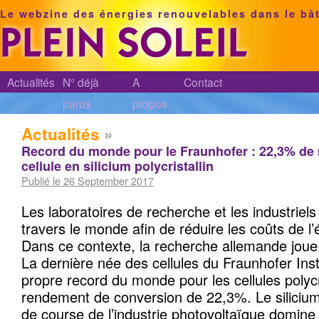
Le webzine des énergies renouvelables dans le bâ
Actualités
N° déjà
A
Contact
parus
propos
Actualités
»
Record du monde pour le Fraunhofer : 22,3% de
cellule en silicium polycristallin
Publié le 26 September 2017
Les laboratoires de recherche et les industriels 
travers le monde afin de réduire les coûts de l’él
Dans ce contexte, la recherche allemande joue 
La dernière née des cellules du Fraunhofer Ins
propre record du monde pour les cellules polycr
rendement de conversion de 22,3%. Le silicium p
de course de l’industrie photovoltaïque domine 