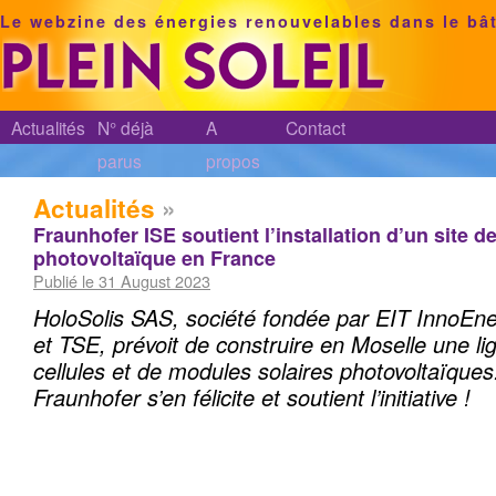
Le webzine des énergies renouvelables dans le bâ
Actualités
N° déjà
A
Contact
parus
propos
Actualités
»
Fraunhofer ISE soutient l’installation d’un site d
photovoltaïque en France
Publié le 31 August 2023
HoloSolis SAS, société fondée par EIT InnoEne
et TSE, prévoit de construire en Moselle une l
cellules et de modules solaires photovoltaïques. 
Fraunhofer s’en félicite et soutient l’initiative !