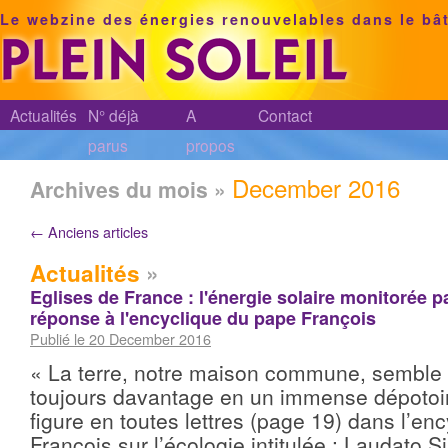
Le webzine des énergies renouvelables dans le bâ
Actualités
N° déjà
A
Contact
parus
propos
December 2016
Archives du mois »
←
Anciens articles
Actualités
»
Eglises de France : l'énergie solaire monitorée
réponse à l'encyclique du pape François
Publié le 20 December 2016
« La terre, notre maison commune, semble 
toujours davantage en un immense dépotoir
figure en toutes lettres (page 19) dans l’en
François sur l’écologie intitulée : Laudato Si